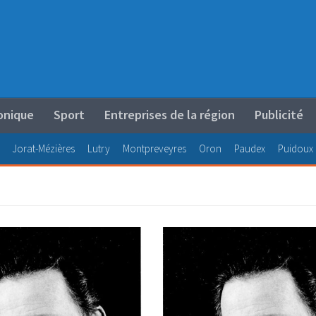
onique
Sport
Entreprises de la région
Publicité
Jorat-Mézières
Lutry
Montpreveyres
Oron
Paudex
Puidoux