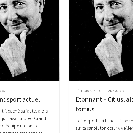
0 AVRIL 2026
RÉFLEXIONS
/
SPORT
12 MARS 2026
t sport actuel
Etonnant – Citius, alt
fortius
t-il caché sa faute, alors
 qu’il avait triché ? Grand
Toi le sportif, si tu ne sais pas 
ne équipe nationale
sur ta santé, ton cœur y veille