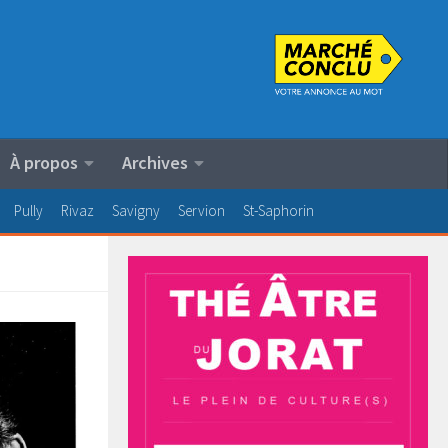
À propos
Archives
Pully
Rivaz
Savigny
Servion
St-Saphorin