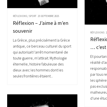
RÉFLEXIONS
/
SPORT
25 SEPTEMBRE 2025
Réflexion – J’aime à m’en
souvenir
RÉFLEXIONS
Réflexi
La Grèce, plus précisément la Grèce
antique, ce berceau culturel du sport
… c’est
qui autorisait l’arrêt momentané de
Et pourtan
toute guerre, m’attirait. Mythologie
réalité d’a
éternelle, histoire fabuleuse des
responsabi
dieux avec les hommes dont les
par tous r
seules frontières étaient...
les sphères
pas exclus
malheureu
d’une étud