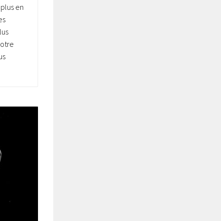
plus en
es
lus
otre
us