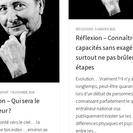
RÉFLEXIONS
9 JANVIER 2025
Réflexion – Connaîtr
capacités sans exagé
surtout ne pas brûler
étapes
Evolution… Vraiment ?! Il n’y a
longtemps, peut-être quarant
SPORT
7 NOVEMBRE 2024
lors d’un débat de personnes
on – Qui sera le
connaissant parfaitement le s
entraîneur national osa
ur ?
publiquement insister sur les
ointé vers le ciel… la
différences physiques et psy
e ton index… environ six
entre les...