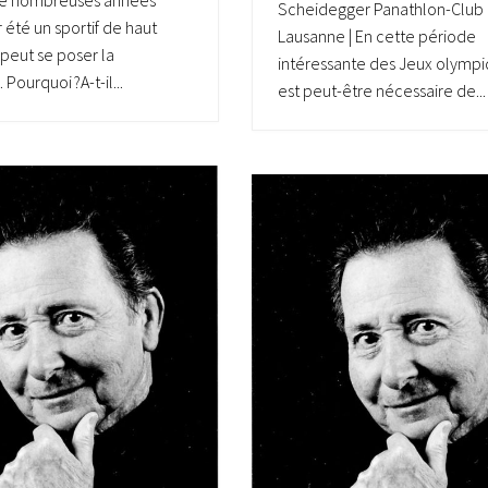
e nombreuses années
Scheidegger Panathlon-Club
 été un sportif de haut
Lausanne | En cette période
 peut se poser la
intéressante des Jeux olympiq
ourquoi ?A-t-il...
est peut-être nécessaire de...