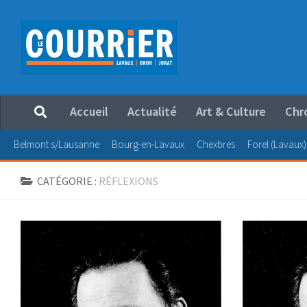
Au dessous du contenu
Accueil
Actualité
Art & Culture
Chr
Belmont s/Lausanne
Bourg-en-Lavaux
Chexbres
Forel (Lavaux)
CATÉGORIE :
RÉFLEXIONS