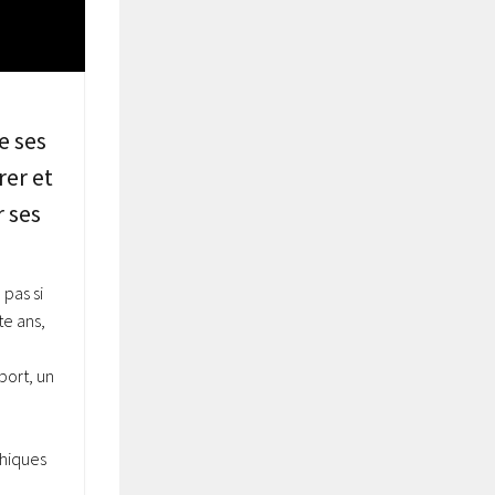
e ses
rer et
 ses
 pas si
e ans,
port, un
chiques