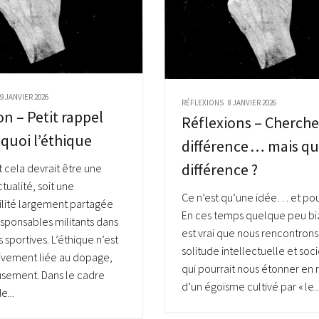
29 JANVIER 2026
RÉFLEXIONS
8 JANVIER 2026
on – Petit rappel
Réflexions – Cherche
 quoi l’éthique
différence … mais qu
différence ?
t cela devrait être une
ctualité, soit une
Ce n’est qu’une idée… et pour
lité largement partagée
En ces temps quelque peu biza
esponsables militants dans
est vrai que nous rencontrons
 sportives. L’éthique n’est
solitude intellectuelle et soc
ivement liée au dopage,
qui pourrait nous étonner en 
sement. Dans le cadre
d’un égoïsme cultivé par « le..
e...