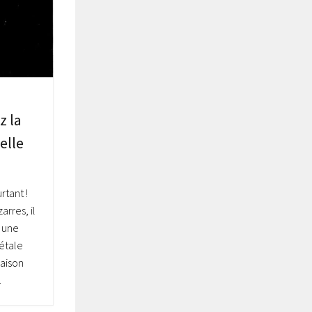
z la
elle
tant !
rres, il
 une
iétale
raison
.