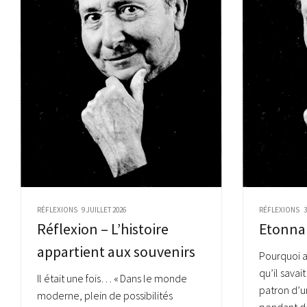
RÉFLEXIONS
9 JUILLET 2026
RÉFLEXIONS
3
Réflexion – L’histoire
Etonnan
appartient aux souvenirs
Pourquoi a-
qu’il savait
Il était une fois… « Dans le monde
patron d’u
moderne, plein de possibilités