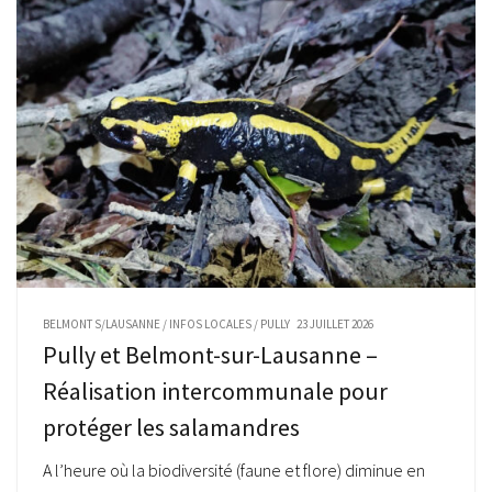
BELMONT S/LAUSANNE
/
INFOS LOCALES
/
PULLY
23 JUILLET 2026
Pully et Belmont-sur-Lausanne –
Réalisation intercommunale pour
protéger les salamandres
A l’heure où la biodiversité (faune et flore) diminue en