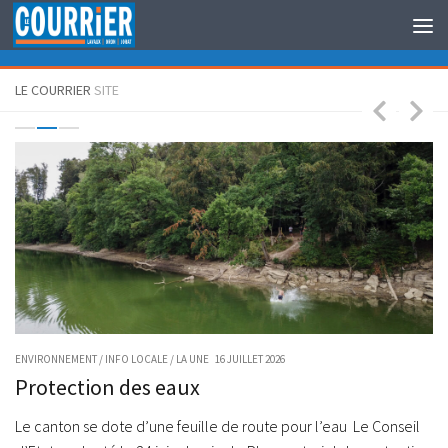
Au dessous du contenu
LE COURRIER
SITE
ENVIRONNEMENT
/
INFO LOCALE
/
LA UNE
16 JUILLET 2026
IN
de
Protection des eaux
W
Le canton se dote d’une feuille de route pour l’eau Le Conseil
Ke