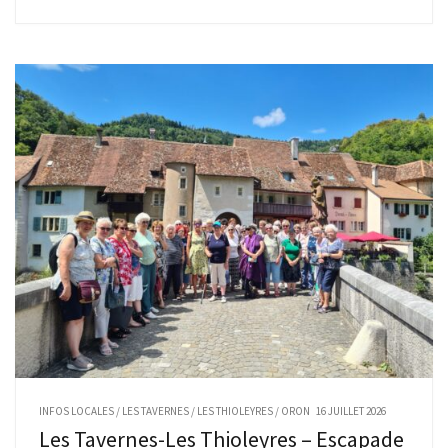
INFOS LOCALES
/
LES TAVERNES
/
LES THIOLEYRES
/
ORON
16 JUILLET 2026
Les Tavernes-Les Thioleyres – Escapade