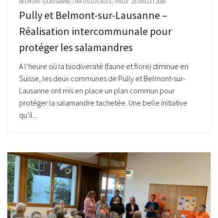
BELMONT S/LAUSANNE
/
INFOS LOCALES
/
PULLY
23 JUILLET 2026
Pully et Belmont-sur-Lausanne –
Réalisation intercommunale pour
protéger les salamandres
A l’heure où la biodiversité (faune et flore) diminue en
Suisse, les deux communes de Pully et Belmont-sur-
Lausanne ont mis en place un plan commun pour
protéger la salamandre tachetée. Une belle initiative
qu’il...