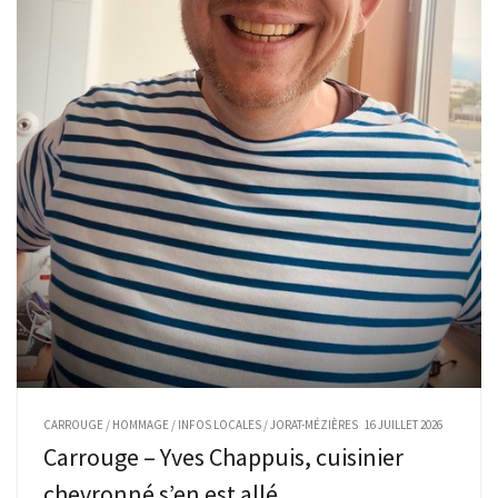
CARROUGE
/
HOMMAGE
/
INFOS LOCALES
/
JORAT-MÉZIÈRES
16 JUILLET 2026
Carrouge – Yves Chappuis, cuisinier
chevronné s’en est allé