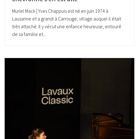
Muriel Mack | Yves Chappuis est né en juin 1974 à
Lausanne et a grandi à Carrouge, village auquel il était
très attaché. Il y vécut une enfance heureuse, entouré
de sa famille et...