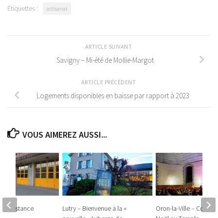
Étiquettes :
artisanat
ARTICLE SUIVANT
Savigny – Mi-été de Mollie-Margot
ARTICLE PRÉCÉDENT
Logements disponibles en baisse par rapport à 2023
VOUS AIMEREZ AUSSI...
e à distance
Lutry – Bienvenue à la «
Oron-la-Ville – Concer