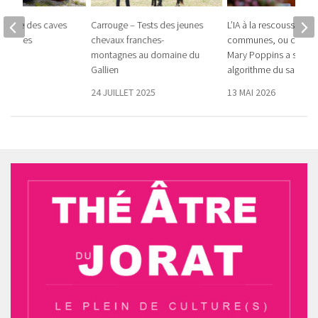
rythme des caves
Carrouge – Tests des jeunes
L’IA à la rescousse des
audoises
chevaux franches-
communes, ou comm
montagnes au domaine du
Mary Poppins a sorti 
4
Gallien
algorithme du sac
24 JUILLET 2025
13 MAI 2026