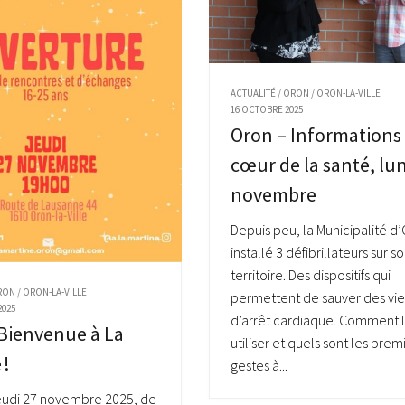
ACTUALITÉ
/
ORON
/
ORON-LA-VILLE
16 OCTOBRE 2025
Oron – Informations
cœur de la santé, lun
novembre
Depuis peu, la Municipalité d
installé 3 défibrillateurs sur s
territoire. Des dispositifs qui
RON
/
ORON-LA-VILLE
permettent de sauver des vie
2025
d’arrêt cardiaque. Comment 
Bienvenue à La
utiliser et quels sont les prem
 !
gestes à...
eudi 27 novembre 2025, de