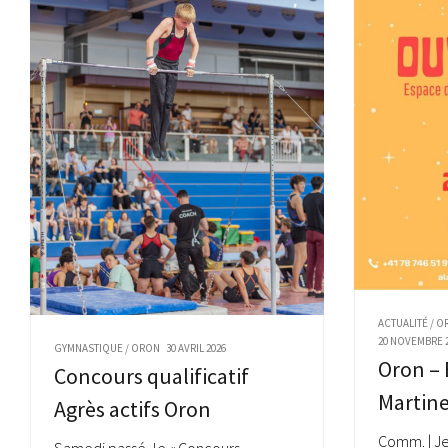
ACTUALITÉ
/
O
20 NOVEMBRE 
GYMNASTIQUE
/
ORON
30 AVRIL 2026
Oron – 
Concours qualificatif
Martine
Agrès actifs Oron
Comm. | J