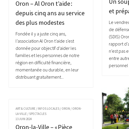
Un soup
Oron – Al Oron t’aide :
et prép
depuis cinq ans au service
des plus modestes
Le vendred
de défense
Fondée il y a juste cinq ans,
(SDIS) Oro
l’association Al Oron t’aide s’est
rapport d’
donnée pour objectif d’aider les
n’est pas e
familles et les personnes de notre
entre autr
région en difficulté financière,
personnel 
momentanée ou durable, en leur
distribuant gratuitement...
ART & CULTURE
/
INFOS LOCALES
/
ORON
/
ORON-
LA-VILLE
/
SPECTACLES
13 JUIN 2024
Oron-la-Ville – « Pièce