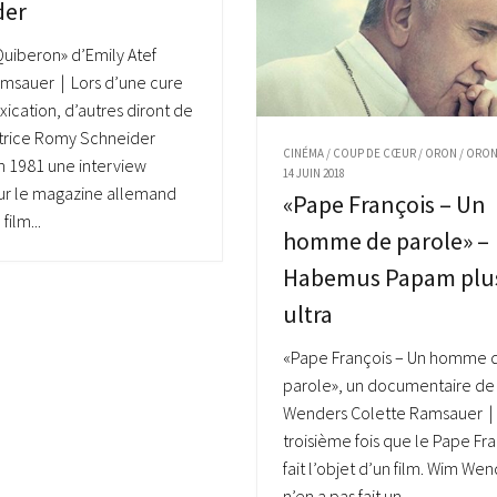
der
 Quiberon» d’Emily Atef
msauer | Lors d’une cure
xication, d’autres diront de
ctrice Romy Schneider
CINÉMA
/
COUP DE CŒUR
/
ORON
/
ORO
 1981 une interview
14 JUIN 2018
ur le magazine allemand
«Pape François – Un
film...
homme de parole» –
Habemus Papam plu
ultra
«Pape François – Un homme 
parole», un documentaire de
Wenders Colette Ramsauer | 
troisième fois que le Pape Fr
fait l’objet d’un film. Wim We
n’en a pas fait un...