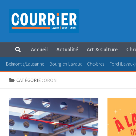
Au dessous du contenu
Accueil
Actualité
Art & Culture
Chr
Belmont s/Lausanne
Bourg-en-Lavaux
Chexbres
Forel (Lavaux)
CATÉGORIE :
ORON