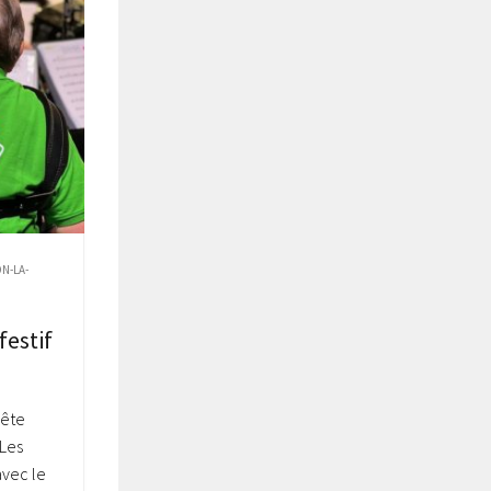
N-LA-
estif
Fête
Les
avec le