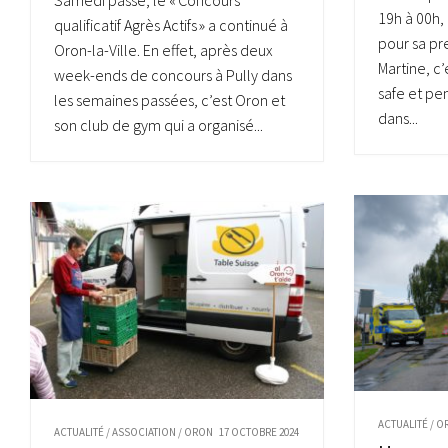
Samedi passé, le « Concours
19h à 00h, 
qualificatif Agrès Actifs » a continué à
pour sa pr
Oron-la-Ville. En effet, après deux
Martine, c’
week-ends de concours à Pully dans
safe et pe
les semaines passées, c’est Oron et
dans...
son club de gym qui a organisé...
ACTUALITÉ
/
O
ACTUALITÉ
/
ASSOCIATION
/
ORON
17 OCTOBRE 2024