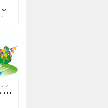
 au
-dodo
s...
UIN 2024
n, une