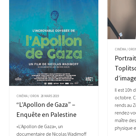
CINÉMA
/
ORO
Portrai
Toplits
d’imag
Il est 10h 
CINÉMA
/
ORON
28 MARS 2019
octobre. 
“L’Apollon de Gaza” –
rends au Z
rendez-vou
Enquête en Palestine
maître des 
«L’Apollon de Gaza», un
physique e
documentaire de Nicolas Wadimoff