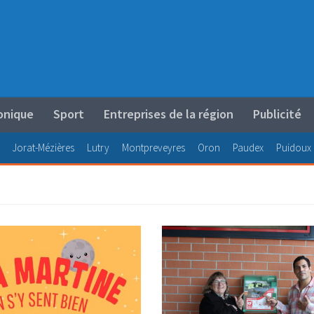
onique
Sport
Entreprises de la région
Publicité
Jorat-Mézières
Lutry
Montpreveyres
Oron
Paudex
Puidoux