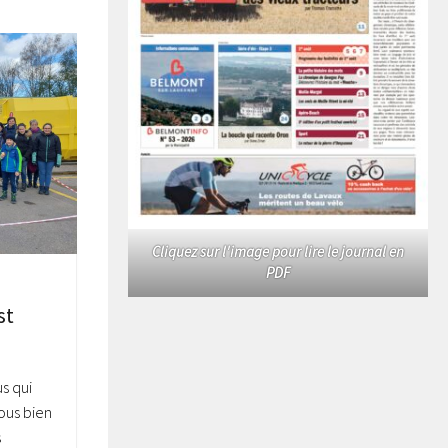
Cliquez sur l'image pour lire le journal en
PDF
st
s qui
ous bien
s