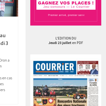
 au
L'EDITION DU
di 3
Jeudi 23 juillet
en PDF
’Oron a
on
s en cas
les
iers