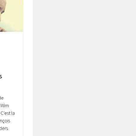
N
s
de
 Wim
C’est la
ançois
nders