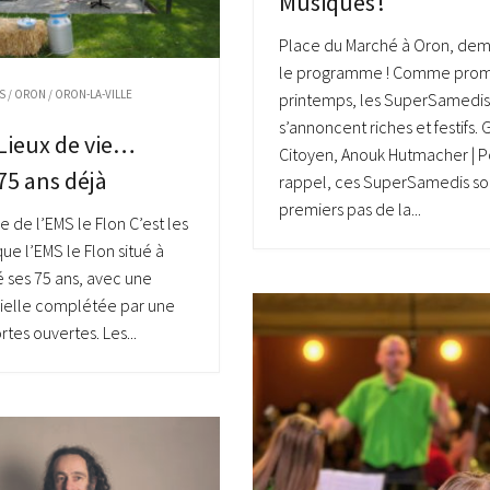
Musiques !
Place du Marché à Oron, de
le programme ! Comme prom
S
/
ORON
/
ORON-LA-VILLE
printemps, les SuperSamedis
s’annoncent riches et festifs.
Lieux de vie…
Citoyen, Anouk Hutmacher | P
75 ans déjà
rappel, ces SuperSamedis son
premiers pas de la...
e de l’EMS le Flon C’est les
 que l’EMS le Flon situé à
é ses 75 ans, avec une
icielle complétée par une
tes ouvertes. Les...