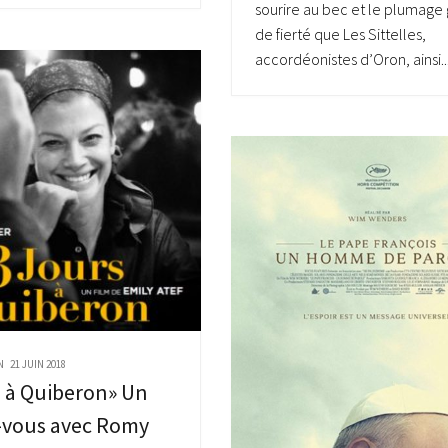
sourire au bec et le plumage 
de fierté que Les Sittelles,
accordéonistes d’Oron, ainsi..
N
21 JUIN 2018
s à Quiberon» Un
-vous avec Romy