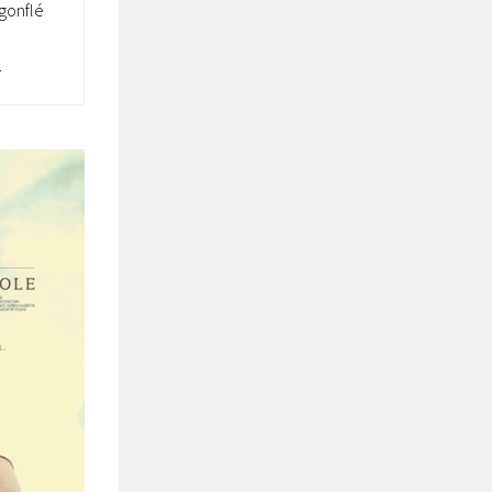
gonflé
.