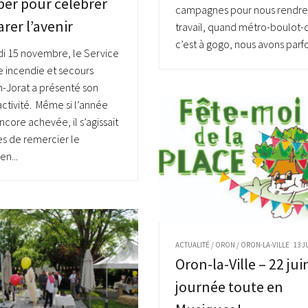
er pour célébrer
campagnes pour nous rendre
arer l’avenir
travail, quand métro-boulot
c’est à gogo, nous avons parfoi
i 15 novembre, le Service
 incendie et secours
n-Jorat a présenté son
activité. Même si l’année
ncore achevée, il s’agissait
es de remercier le
en...
ACTUALITÉ
/
ORON
/
ORON-LA-VILLE
13 J
Oron-la-Ville – 22 jui
journée toute en