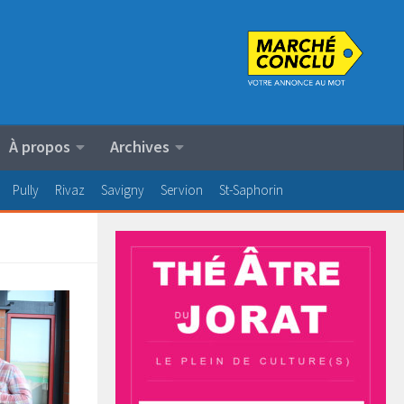
À propos
Archives
Pully
Rivaz
Savigny
Servion
St-Saphorin