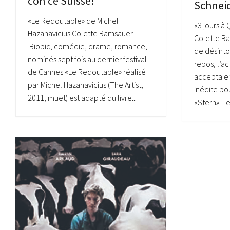
con ce Suisse!
Schnei
«Le Redoutable» de Michel
«3 jours à
Hazanavicius Colette Ramsauer |
Colette Ra
Biopic, comédie, drame, romance,
de désinto
nominés sept fois au dernier festival
repos, l’a
de Cannes «Le Redoutable» réalisé
accepta en
par Michel Hazanavicius (The Artist,
inédite po
2011, muet) est adapté du livre...
«Stern». Le 