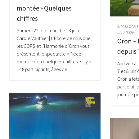
montée » Quelques
chiffres
INFOS LOCALE
Samedi 22 et dimanche 23 juin
13 JUIN 2024
Carole Vauthier | L’Ecole de musique,
Oron – 
les COPS et l’Harmonie d’Oron vous
depuis 
présentent le spectacle « Pièce
montée » en quelques chiffres : • Il y a
Anniversair
148 participants, âgés de...
7 et 8 juin
Oron a fêt
partie off
journée por