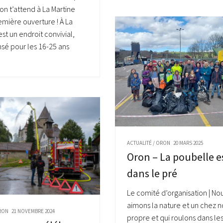
on t’attend à La Martine
emière ouverture ! À La
est un endroit convivial,
nsé pour les 16-25 ans
ACTUALITÉ
/
ORON
20 MARS 2025
Oron – La poubelle e
dans le pré
Le comité d’organisation | Nou
aimons la nature et un chez n
RON
21 NOVEMBRE 2024
propre et qui roulons dans le