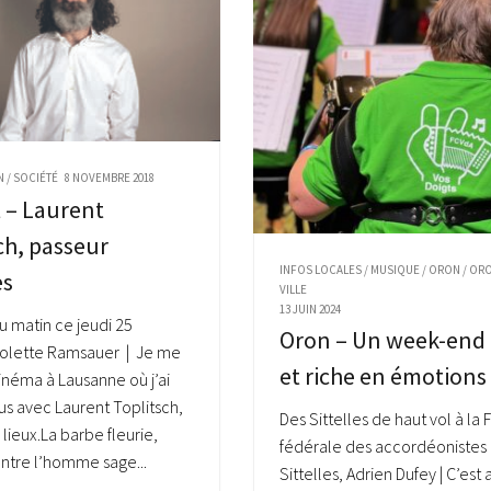
N
/
SOCIÉTÉ
8 NOVEMBRE 2018
t – Laurent
ch, passeur
INFOS LOCALES
/
MUSIQUE
/
ORON
/
ORO
es
VILLE
13 JUIN 2024
du matin ce jeudi 25
Oron – Un week-end f
Colette Ramsauer | Je me
et riche en émotions
inéma à Lausanne où j’ai
s avec Laurent Toplitsch,
Des Sittelles de haut vol à la 
lieux.La barbe fleurie,
fédérale des accordéonistes 
ntre l’homme sage...
Sittelles, Adrien Dufey | C’est 