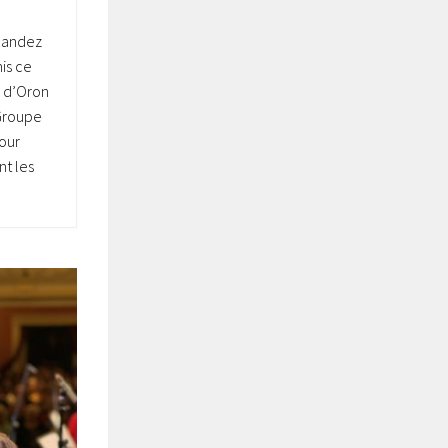
mandez
is ce
 d’Oron
 Groupe
our
t les