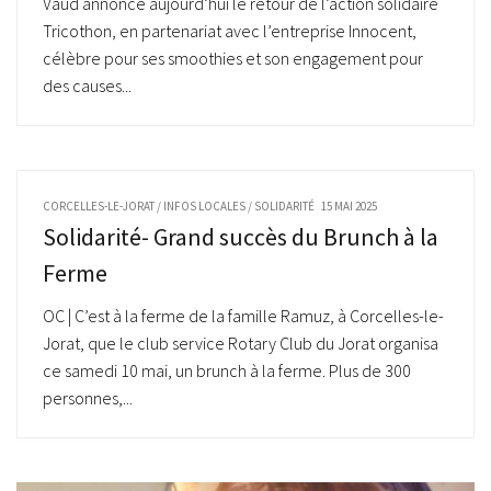
Vaud annonce aujourd’hui le retour de l’action solidaire
Tricothon, en partenariat avec l’entreprise Innocent,
célèbre pour ses smoothies et son engagement pour
des causes...
CORCELLES-LE-JORAT
/
INFOS LOCALES
/
SOLIDARITÉ
15 MAI 2025
Solidarité- Grand succès du Brunch à la
Ferme
OC | C’est à la ferme de la famille Ramuz, à Corcelles-le-
Jorat, que le club service Rotary Club du Jorat organisa
ce samedi 10 mai, un brunch à la ferme. Plus de 300
personnes,...