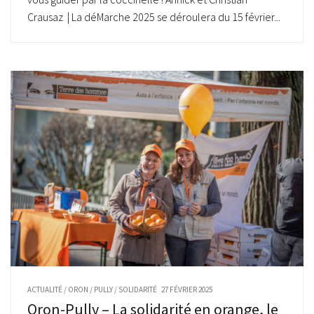
Crausaz | La déMarche 2025 se déroulera du 15 février...
ACTUALITÉ
/
ORON
/
PULLY
/
SOLIDARITÉ
27 FÉVRIER 2025
Oron-Pully – La solidarité en orange, le