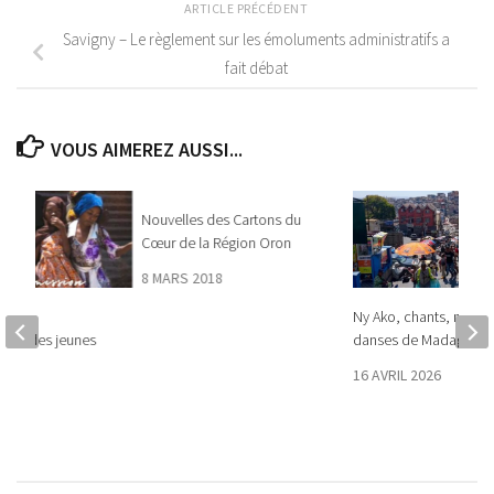
ARTICLE PRÉCÉDENT
Savigny – Le règlement sur les émoluments administratifs a
fait débat
VOUS AIMEREZ AUSSI...
Nouvelles des Cartons du
Cœur de la Région Oron
8 MARS 2018
e la
Ny Ako, chants, musiq
tion des jeunes
danses de Madagasca
16 AVRIL 2026
 2022