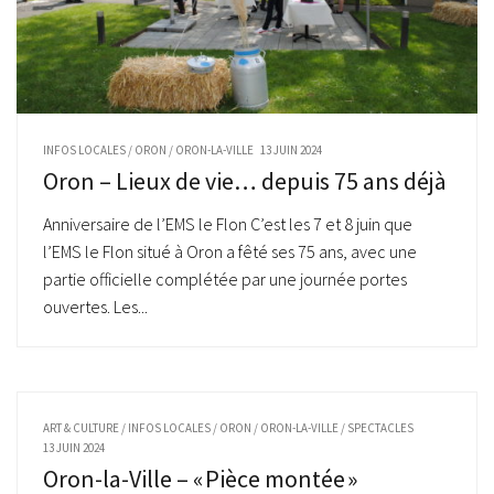
INFOS LOCALES
/
ORON
/
ORON-LA-VILLE
13 JUIN 2024
Oron – Lieux de vie… depuis 75 ans déjà
Anniversaire de l’EMS le Flon C’est les 7 et 8 juin que
l’EMS le Flon situé à Oron a fêté ses 75 ans, avec une
partie officielle complétée par une journée portes
ouvertes. Les...
ART & CULTURE
/
INFOS LOCALES
/
ORON
/
ORON-LA-VILLE
/
SPECTACLES
13 JUIN 2024
Oron-la-Ville – « Pièce montée »