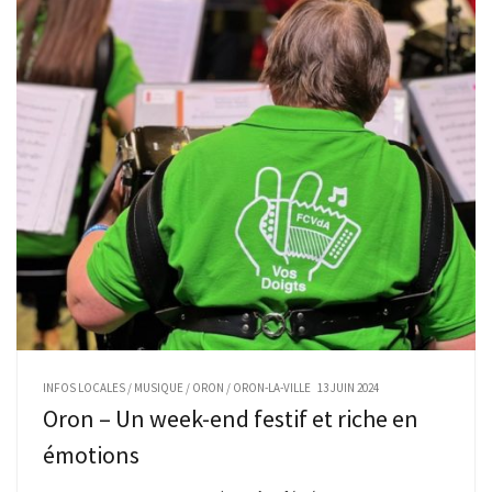
INFOS LOCALES
/
MUSIQUE
/
ORON
/
ORON-LA-VILLE
13 JUIN 2024
Oron – Un week-end festif et riche en
émotions