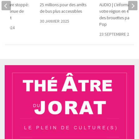
jet phare stoppé :
25 millions pour des arrêts
AUDIO | L’information 
 et l’avenue de
de bus plus accessibles
votre région en 4 minu
endront
des brouettes par Geo
30 JANVIER 2025
Pop
RE 2024
23 SEPTEMBRE 2021