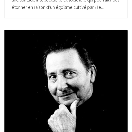
étonner en raison d’un égoïsme cultivé par « le...