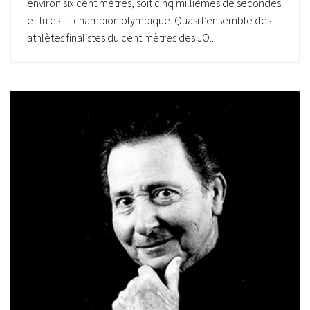
environ six centimètres, soit cinq millièmes de secondes
et tu es… champion olympique. Quasi l’ensemble des
athlètes finalistes du cent mètres des JO...