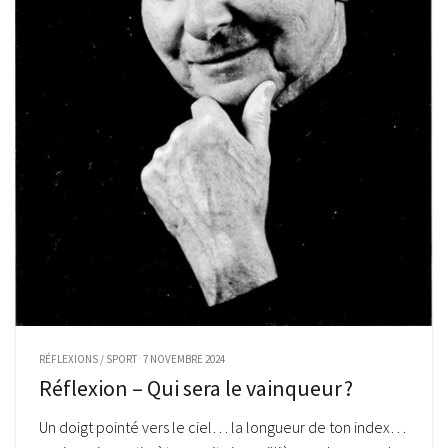
RÉFLEXIONS
/
SPORT
7 NOVEMBRE 2024
Réflexion – Qui sera le vainqueur ?
Un doigt pointé vers le ciel… la longueur de ton index…