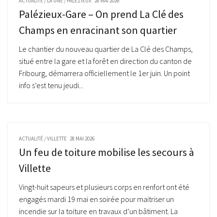
ACTUALITÉ
/
LA UNE
/
PALÉZIEUX
28 MAI 2026
Palézieux-Gare – On prend La Clé des
Champs en enracinant son quartier
Le chantier du nouveau quartier de La Clé des Champs,
situé entre la gare et la forêt en direction du canton de
Fribourg, démarrera officiellement le 1er juin. Un point
info s’est tenu jeudi...
ACTUALITÉ
/
VILLETTE
28 MAI 2026
Un feu de toiture mobilise les secours à
Villette
Vingt-huit sapeurs et plusieurs corps en renfort ont été
engagés mardi 19 mai en soirée pour maitriser un
incendie sur la toiture en travaux d’un bâtiment. La