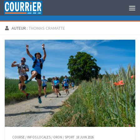
Au dessous du contenu
AUTEUR :
THOMAS CRAMATTE
COURSE
/
INFOS LOCALES
/
ORON
/
SPORT
18 JUIN 2026