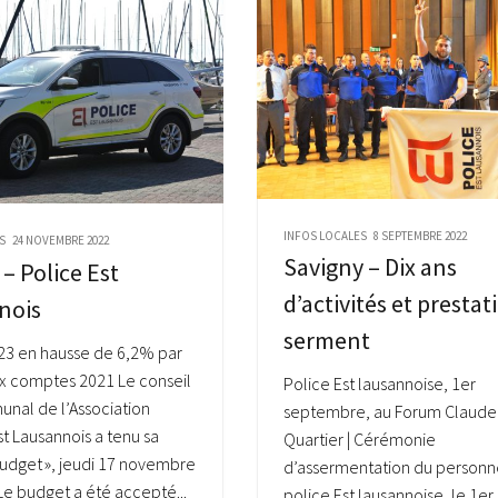
INFOS LOCALES
8 SEPTEMBRE 2022
S
24 NOVEMBRE 2022
Savigny – Dix ans
– Police Est
d’activités et prestat
nois
serment
23 en hausse de 6,2% par
x comptes 2021 Le conseil
Police Est lausannoise, 1er
nal de l’Association
septembre, au Forum Claude
st Lausannois a tenu sa
Quartier | Cérémonie
udget », jeudi 17 novembre
d’assermentation du personne
Le budget a été accepté...
police Est lausannoise, le 1er