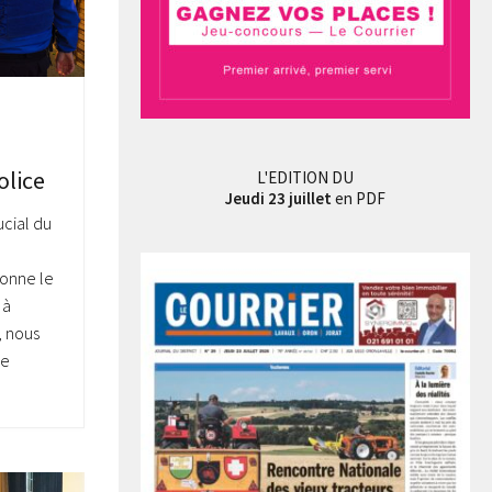
olice
L'EDITION DU
Jeudi 23 juillet
en PDF
ucial du
onne le
 à
, nous
re