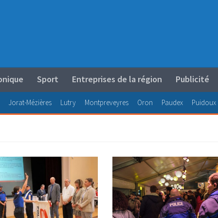
onique
Sport
Entreprises de la région
Publicité
Jorat-Mézières
Lutry
Montpreveyres
Oron
Paudex
Puidoux