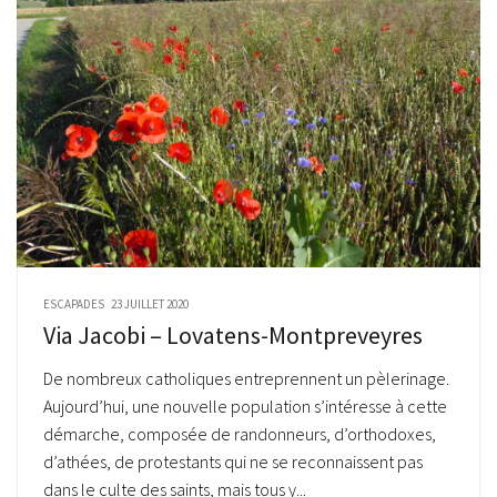
ESCAPADES
23 JUILLET 2020
Via Jacobi – Lovatens-Montpreveyres
De nombreux catholiques entreprennent un pèlerinage.
Aujourd’hui, une nouvelle population s’intéresse à cette
démarche, composée de randonneurs, d’orthodoxes,
d’athées, de protestants qui ne se reconnaissent pas
dans le culte des saints, mais tous y...