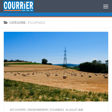
Au dessous du contenu
CATÉGORIE :
ESCAPADES
DÉCOUVERTE
/
ENVIRONNEMENT
/
ESCAPADES
16 JUILLET 2026