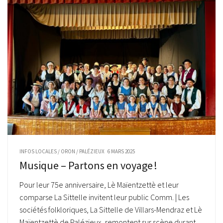
INFOS LOCALES
/
ORON
/
PALÉZIEUX
6 MARS 2025
Musique – Partons en voyage !
Pour leur 75e anniversaire, Lè Maïentzettè et leur
comparse La Sittelle invitent leur public Comm. | Les
sociétés folkloriques, La Sittelle de Villars-Mendraz et Lè
Maïentzettè de Palézieux, remontent sur scène durant