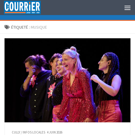
Au dessous du contenu
ÉTIQUETÉ :
MUSIQUE
CULLY
/
INFOS LOCALES
4 JUIN 2026