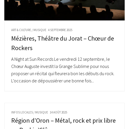
ART & CULTURE
/
MUSIQUE
4 SEPTEMBRE 2025
Mézières, Théâtre du Jorat – Chœur de
Rockers
A Night at Sun Records Le vendredi 12 septembre, le
Chœur Auguste investit la Grange Sublime pour nous
proposer un récital qui fleurera bon les débuts du rock.
L’occasion de dépoussiérer une bonne fois...
INFOS LOCALES
/
MUSIQUE
14 AOÛT 2025
Région d’Oron – Métal, rock et prix libre