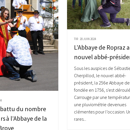
TIR
20 JUIN 2024
L’Abbaye de Ropraz a
nouvel abbé-préside
Sous les auspices de Sébasti
Cherpillod, le nouvel abbé-
président, la 256e Abbaye de
fondée en 1756, s’est déroul
Carrouge par une températur
24
une pluviométrie devenues
 battu du nombre
clémentes pour l’occasion. U
rs à l’Abbaye de la
rares...
Broye