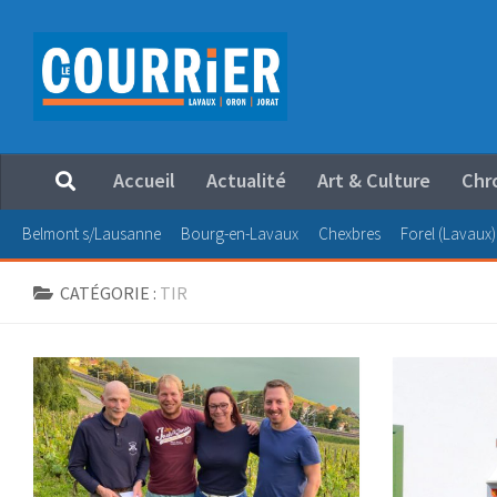
Au dessous du contenu
Accueil
Actualité
Art & Culture
Chr
Belmont s/Lausanne
Bourg-en-Lavaux
Chexbres
Forel (Lavaux)
CATÉGORIE :
TIR