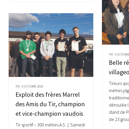
TIR
3 OCTOBRE
Belle r
villageo
Tireurs spo
TIR
3 OCTOBRE 2019
mètres jdg
Exploit des frères Marrel
traditionnel
des Amis du Tir, champion
déroulée l
stand de P
et vice-champion vaudois
de 23 grou
Tir sportif – 300 mètres A.S. | Samedi