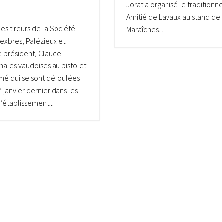
Jorat a organisé le traditionne
Amitié de Lavaux au stand de t
des tireurs de la Société
Maraîches...
hexbres, Palézieux et
e président, Claude
inales vaudoises au pistolet
mé qui se sont déroulées
7 janvier dernier dans les
l’établissement...