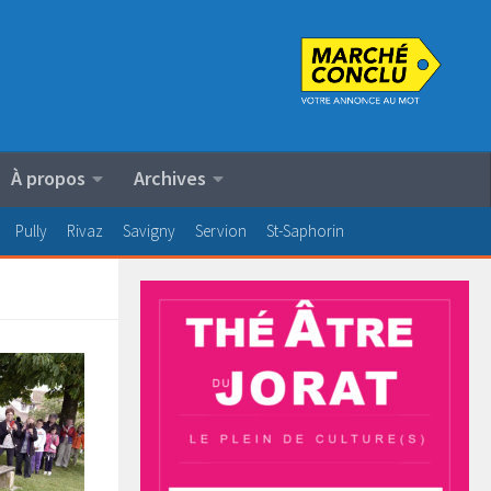
À propos
Archives
Pully
Rivaz
Savigny
Servion
St-Saphorin