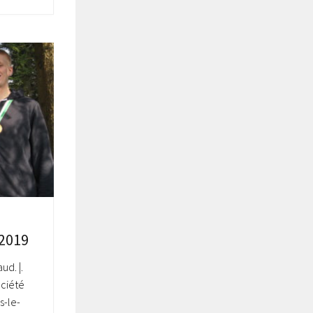
 2019
ud. |.
ociété
s-le-