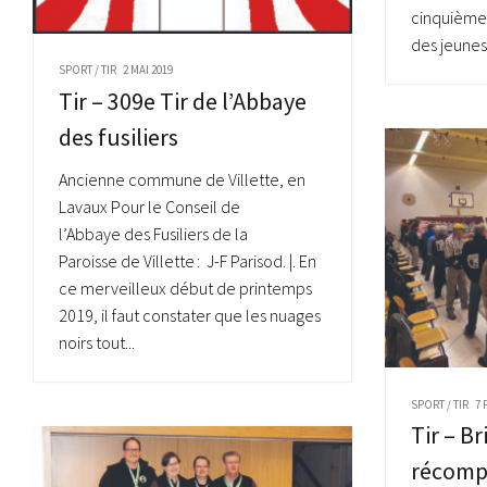
cinquième 
des jeunes 
SPORT
/
TIR
2 MAI 2019
Tir – 309e Tir de l’Abbaye
des fusiliers
Ancienne commune de Villette, en
Lavaux Pour le Conseil de
l’Abbaye des Fusiliers de la
Paroisse de Villette : J-F Parisod. |. En
ce merveilleux début de printemps
2019, il faut constater que les nuages
noirs tout...
SPORT
/
TIR
7 
Tir – Br
récompe