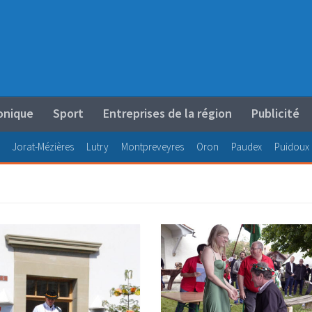
onique
Sport
Entreprises de la région
Publicité
Jorat-Mézières
Lutry
Montpreveyres
Oron
Paudex
Puidoux