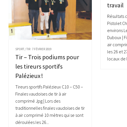
travail
Résultats 
Pistolet C
environs L
Duboux | F
air compri
SPORT
/
TIR
7 FÉVRIER 2019
les 26 et 2
Tir – Trois podiums pour
locaux de 
les tireurs sportifs
Palézieux !
Tireurs sportifs Palézieux C10 – C50 –
Finales vaudoises de tir à air
comprimé Jpg | Lors des
traditionnelles finales vaudoises de tir
à air comprimé 10 mètres qui se sont
déroulées les 26...