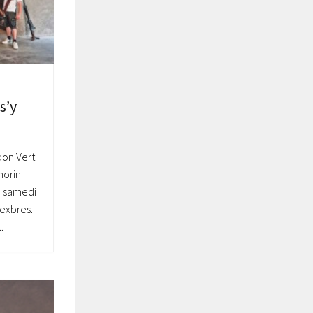
s’y
don Vert
horin
e samedi
hexbres.
.