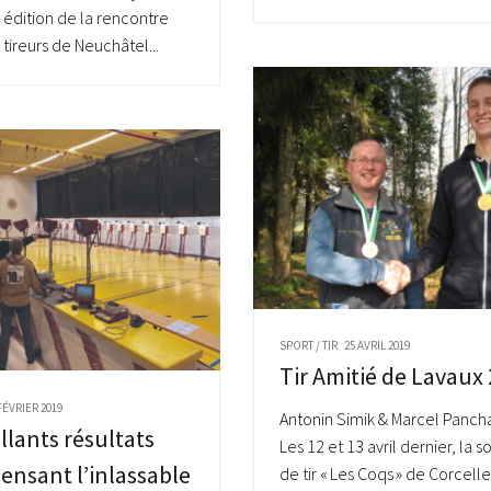
édition de la rencontre
tireurs de Neuchâtel...
SPORT
/
TIR
25 AVRIL 2019
Tir Amitié de Lavaux
FÉVRIER 2019
Antonin Simik & Marcel Pancha
illants résultats
Les 12 et 13 avril dernier, la s
nsant l’inlassable
de tir « Les Coqs » de Corcelle