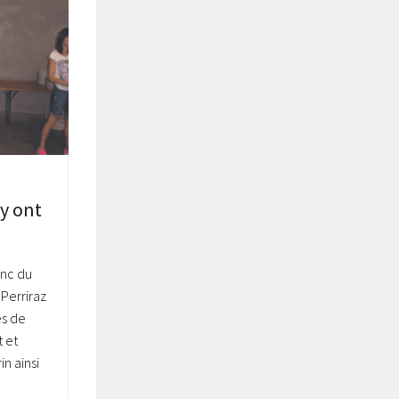
 y ont
anc du
Perriraz
es de
t et
n ainsi