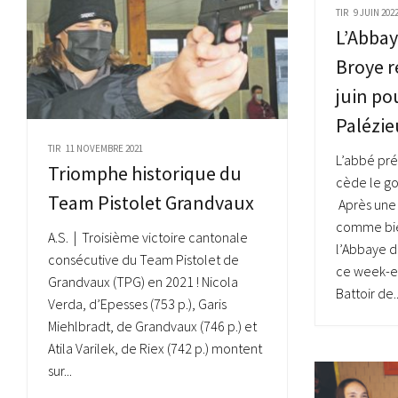
TIR
9 JUIN 202
L’Abbay
Broye r
juin po
Palézie
TIR
11 NOVEMBRE 2021
L’abbé pr
Triomphe historique du
cède le go
Team Pistolet Grandvaux
Après une
comme bien
A.S. | Troisième victoire cantonale
l’Abbaye d
consécutive du Team Pistolet de
ce week-en
Grandvaux (TPG) en 2021 ! Nicola
Battoir de..
Verda, d’Epesses (753 p.), Garis
Miehlbradt, de Grandvaux (746 p.) et
Atila Varilek, de Riex (742 p.) montent
sur...