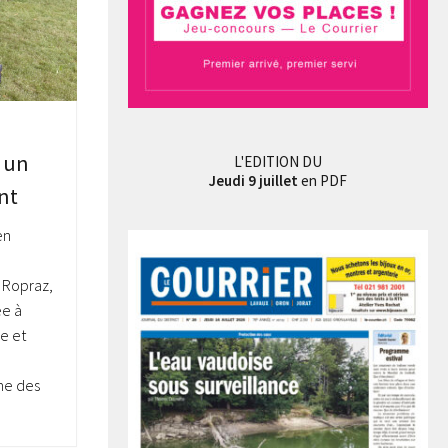
 un
L'EDITION DU
Jeudi 9 juillet
en PDF
nt
en
 Ropraz,
ée à
e et
ne des