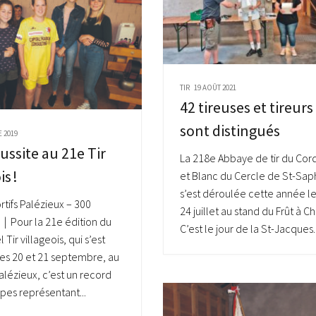
TIR
19 AOÛT 2021
42 tireuses et tireurs 
sont distingués
 2019
éussite au 21e Tir
La 218e Abbaye de tir du Cor
is !
et Blanc du Cercle de St-Sap
s’est déroulée cette année l
rtifs Palézieux – 300
24 juillet au stand du Frût à C
 | Pour la 21e édition du
C’est le jour de la St-Jacques..
 Tir villageois, qui s’est
es 20 et 21 septembre, au
alézieux, c’est un record
pes représentant...