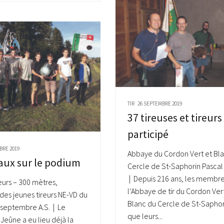
TIR
26 SEPTEMBRE 2019
37 tireuses et tireurs
participé
BRE 2019
Abbaye du Cordon Vert et Bl
aux sur le podium
Cercle de St-Saphorin Pascal 
| Depuis 216 ans, les membr
eurs – 300 mètres,
l’Abbaye de tir du Cordon Ver
des jeunes tireurs NE-VD du
Blanc du Cercle de St-Saphori
septembre A.S. | Le
que leurs...
Jeûne a eu lieu déjà la