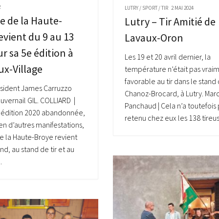
2
LUTRY
/
SPORT
/
TIR
2 MAI 2024
e de la Haute-
Lutry – Tir Amitié de
evient du 9 au 13
Lavaux-Oron
ur sa 5e édition à
Les 19 et 20 avril dernier, la
ux-Village
température n’était pas vrai
favorable au tir dans le stand
ésident James Carruzzo
Chanoz-Brocard, à Lutry. Mar
uvernail GIL. COLLIARD |
Panchaud | Cela n’a toutefois
 édition 2020 abandonnée,
retenu chez eux les 138 tireuse
 d’autres manifestations,
e la Haute-Broye revient
d, au stand de tir et au
.