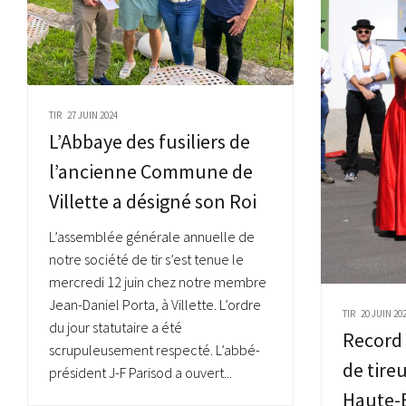
TIR
27 JUIN 2024
L’Abbaye des fusiliers de
l’ancienne Commune de
Villette a désigné son Roi
L’assemblée générale annuelle de
notre société de tir s’est tenue le
mercredi 12 juin chez notre membre
Jean-Daniel Porta, à Villette. L’ordre
TIR
20 JUIN 20
du jour statutaire a été
Record
scrupuleusement respecté. L’abbé-
de tireu
président J-F Parisod a ouvert...
Haute-