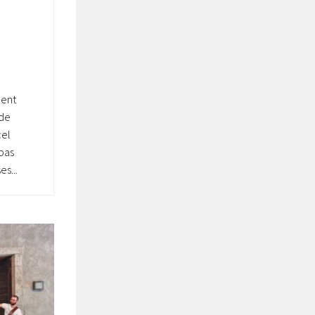
ment
 de
cel
 pas
s...