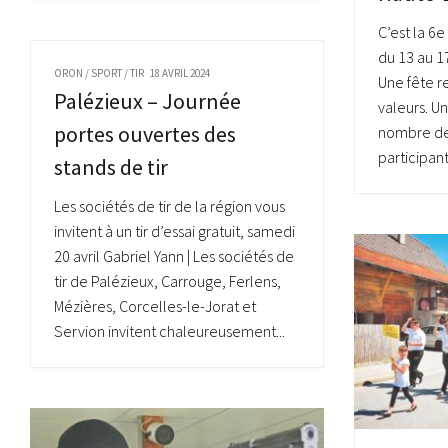
C’est la 6
du 13 au 17
ORON
/
SPORT
/
TIR
18 AVRIL 2024
Une fête r
Palézieux – Journée
valeurs. Un
portes ouvertes des
nombre de 
participants
stands de tir
Les sociétés de tir de la région vous
invitent à un tir d’essai gratuit, samedi
20 avril Gabriel Yann | Les sociétés de
tir de Palézieux, Carrouge, Ferlens,
Mézières, Corcelles-le-Jorat et
Servion invitent chaleureusement...