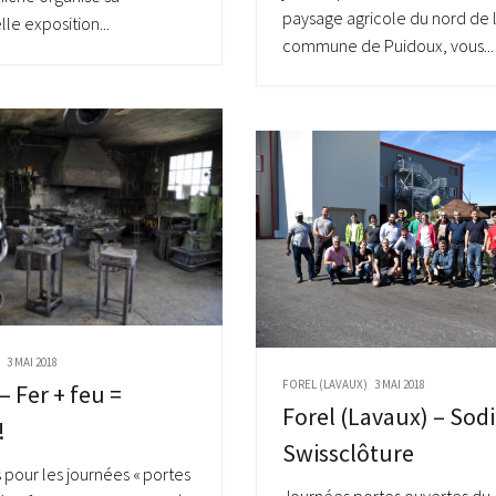
paysage agricole du nord de 
lle exposition...
commune de Puidoux, vous...
N
3 MAI 2018
FOREL (LAVAUX)
3 MAI 2018
– Fer + feu =
Forel (Lavaux) – Sodi
!
Swissclôture
s pour les journées « portes
Journées portes ouvertes du