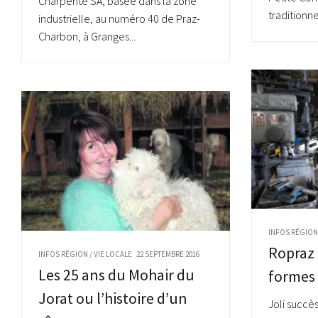
Charpente SA, basée dans la zone
traditionne
industrielle, au numéro 40 de Praz-
Charbon, à Granges...
INFOS RÉGIO
Ropraz 
INFOS RÉGION
/
VIE LOCALE
22 SEPTEMBRE 2016
Les 25 ans du Mohair du
formes 
Jorat ou l’histoire d’un
Joli succè