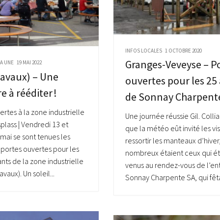
INFOS LOCALES
1 OCTOBRE 2020
Granges-Veveyse – P
LA UNE
19 MAI 2022
Lavaux) – Une
ouvertes pour les 25
e à rééditer !
de Sonnay Charpent
ertes à la zone industrielle
Une journée réussie Gil. Collia
splass | Vendredi 13 et
que la météo eût invité les vis
mai se sont tenues les
ressortir les manteaux d’hiver
portes ouvertes pour les
nombreux étaient ceux qui ét
s de la zone industrielle
venus au rendez-vous de l’en
avaux). Un soleil...
Sonnay Charpente SA, qui fêtai