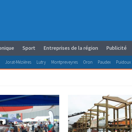
onique
Sport
Entreprises de la région
Publicité
Jorat-Mézières
Lutry
Montpreveyres
Oron
Paudex
Puidoux