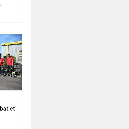
la
bat et