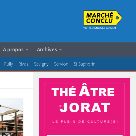
À propos
Archives
Pully
Rivaz
Savigny
Servion
St-Saphorin