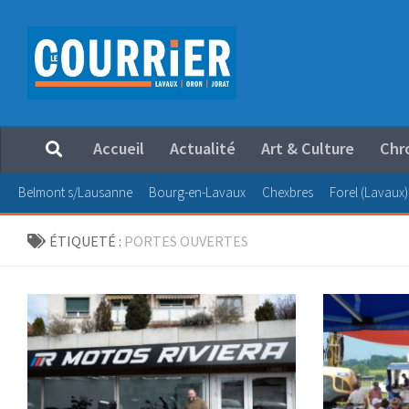
Au dessous du contenu
Accueil
Actualité
Art & Culture
Chr
Belmont s/Lausanne
Bourg-en-Lavaux
Chexbres
Forel (Lavaux)
ÉTIQUETÉ :
PORTES OUVERTES