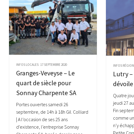
INFOS LOCALES
17 SEPTEMBRE 2020
INFOS RÉGIO
Granges-Veveyse – Le
Lutry –
quart de siècle pour
dévoile
Sonnay Charpente SA
Quatre jou
jeudi 27 
Portes ouvertes samedi 26
Fin septem
septembre, de 14h à 18h Gil. Colliard
comme une 
| A l’occasion de ses 25 ans
n’y échap
d’existence, l’entreprise Sonnay
Petite Cor