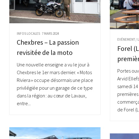
INFOS LOCALES
7 MARS 2024
EVÉNEMENT
/
Chexbres – La passion
Forel (
revisitée de la moto
premièr
Une nouvelle enseigne a vu le jour à
Portes ouv
Chexbres le 1er mars dernier. « Motos
Arvid Ellef
Riviera » occupe désormais une place
samedi 14 
privilégiée pour un garage de ce type
premières 
dans la région : au cœur de Lavaux,
commerçant
entre...
de Forel (L