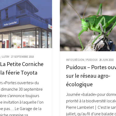
N
/
LUTRY
27 SEPTEMBRE 2018
INFOS RÉGION
/
PUIDOUX
28 JUIN 2018
 La Petite Corniche
Puidoux – Portes ou
 la féerie Toyota
sur le réseau agro-
rs «Portes ouvertes» du
écologique
au dimanche 30 septembre
Journée «balade» pour donne
bre s’annonce toujours
priorité à la biodiversité loca
invitation à laquelle l’on
Pierre Lambelet | C’est le sa
pe pas… Le Garage de la
juillet, qu’au fil d’une balade 
niche organise sa