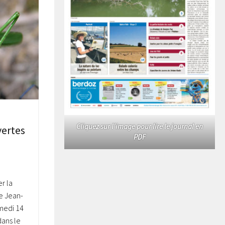
Cliquez sur l'image pour lire le journal en
vertes
PDF
r la
le Jean-
medi 14
dans le