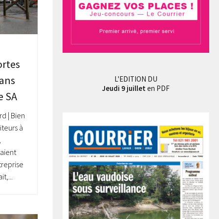
ortes
 ans
L'EDITION DU
Jeudi 9 juillet
en PDF
e SA
rd | Bien
iteurs à
,
aient
treprise
t,...