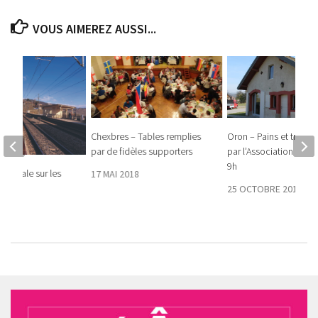
VOUS AIMEREZ AUSSI...
Chexbres – Tables remplies
Oron – Pains et tresses
par de fidèles supporters
par l’Association vend
9h
 estivale sur les
17 MAI 2018
25 OCTOBRE 2018
018