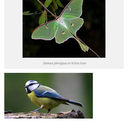
Danaus plexippus et Actias luna