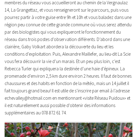
membres du réseau vous accueilleront au chemin de la Vergnaulaz
14, La Grangettaz, et vous renseigneront sur le parcours, puis vous
pourrez partir à votre guise entre 9h et 10h et vous baladez dans une
région peu connue de cette grande commune où vous serez attendu
par des biologistes qui vous expliqueront le fonctionnement du
réseau dans trois postes d’observation différents. D’abord dans une
clairière, Gaby Volkart abordera la découverte du lieu et les
conditions d’exploitation. Puis, Alexandre Maillefer, au lieu-dit La Scie
vous fera découvrir la vie d’un marais. Et un peu plus loin, c’est
Rebecca Turler qui expliquera la destinée d’une haie d’épineux. La
promenade d’environ 2,5 km dure environ 2 heures. Il faut de bonnes
chaussures et des habits en fonction de la météo, mais un 14 juillet il
fait toujours grand beau! Il est utile de s’inscrire par email à l’adresse
echevalley@hotmail.com en mentionnant «visite Réseau Puidoux» et
il est naturellement aussi possible d’obtenir des informations
supplémentaires au 078 872 61 74.