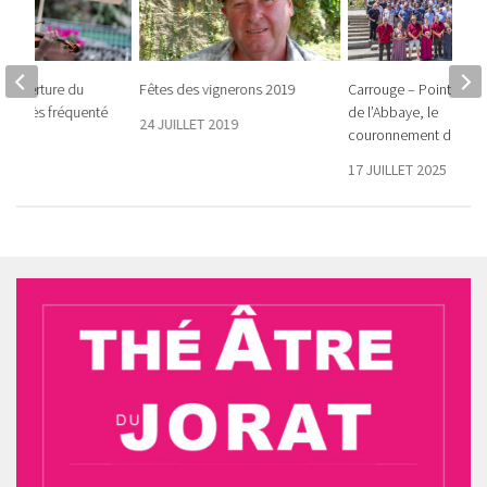
’ouverture du
Fêtes des vignerons 2019
Carrouge – Point culm
sic très fréquenté
de l’Abbaye, le
24 JUILLET 2019
couronnement des Ro
23
17 JUILLET 2025