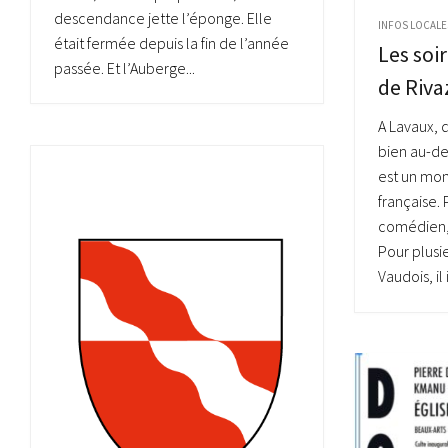
descendance jette l’éponge. Elle
INFOS LOCALE
était fermée depuis la fin de l’année
Les soi
passée. Et l’Auberge...
de Riva
A Lavaux, 
bien au-del
est un mo
française.
comédien, 
Pour plusi
Vaudois, il 