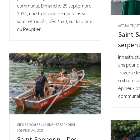
communal. Dimanche 29 septembre
2024, une trentaine de riverains se
sont retrouvés, dès 7h30, sur la place
ACTUALITÉ
/
ST
du Peuplier...
Saint-S
serpent
Infrastruct
ans pour q
traverse l
soit remise
épineux po
communales
INFOS LOCALES
/
LA UNE
/
ST-SAPHORIN
5 SEPTEMBRE 2024
Saint-Saphorin – Des