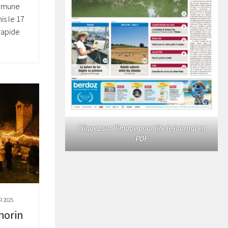
mmune
nis le 17
rapide
Cliquez sur l'image pour lire le journal en
PDF
R 2025
horin