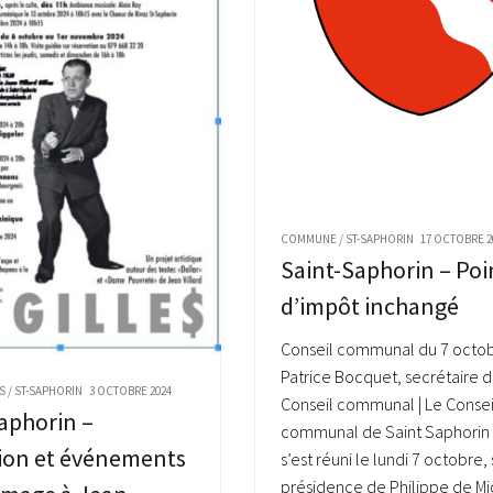
COMMUNE
/
ST-SAPHORIN
17 OCTOBRE 2
Saint-Saphorin – Poi
d’impôt inchangé
Conseil communal du 7 octo
Patrice Bocquet, secrétaire d
S
/
ST-SAPHORIN
3 OCTOBRE 2024
Conseil communal | Le Consei
aphorin –
communal de Saint Saphorin 
tion et événements
s’est réuni le lundi 7 octobre, 
présidence de Philippe de Mic