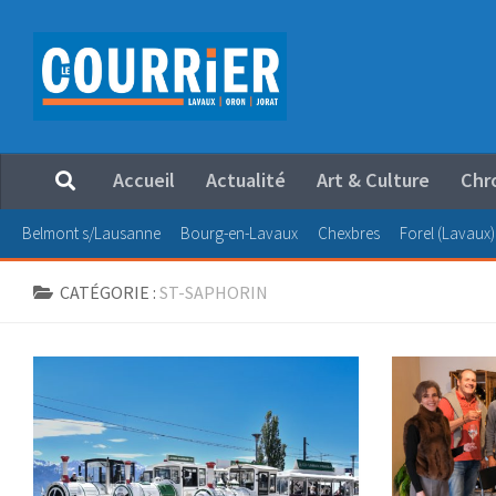
Au dessous du contenu
Accueil
Actualité
Art & Culture
Chr
Belmont s/Lausanne
Bourg-en-Lavaux
Chexbres
Forel (Lavaux)
CATÉGORIE :
ST-SAPHORIN