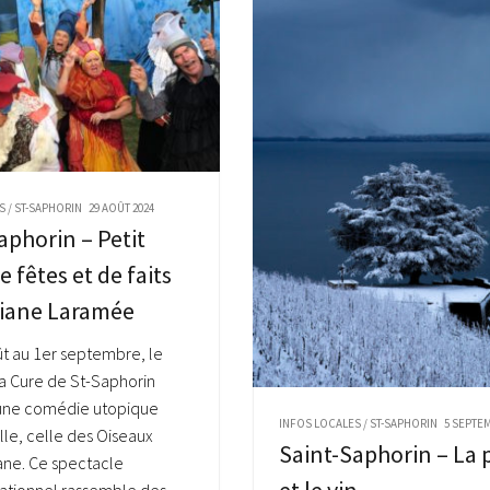
S
/
ST-SAPHORIN
29 AOÛT 2024
aphorin – Petit
e fêtes et de faits
riane Laramée
ût au 1er septembre, le
la Cure de St-Saphorin
 une comédie utopique
INFOS LOCALES
/
ST-SAPHORIN
5 SEPTEM
le, celle des Oiseaux
Saint-Saphorin – La 
ane. Ce spectacle
et le vin