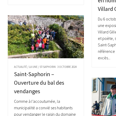
en hom
Villard 
Du 6 octo
une exposi
Villard Gi
et poète, s
Saint-Sapho
référence 
excès...
ACTUALITÉ
/
LA UNE
/
ST-SAPHORIN
3 OCTOBRE 2024
Saint-Saphorin –
Ouverture du bal des
vendanges
Comme à l’accoutumée, la
municipalité a convié ses habitants
pour vendanger le raisin du domaine