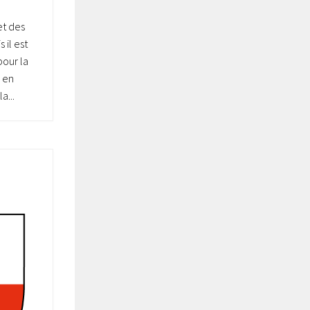
et des
 il est
pour la
s en
a...