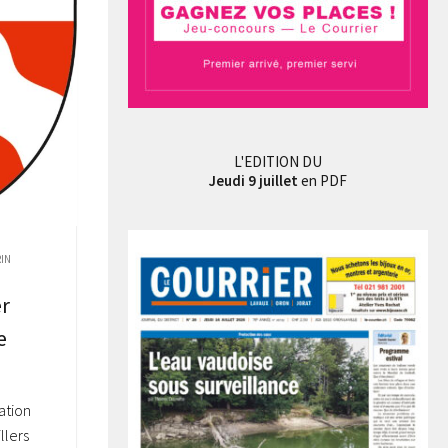
L'EDITION DU
Jeudi 9 juillet
en PDF
IN
r
e
ation
llers