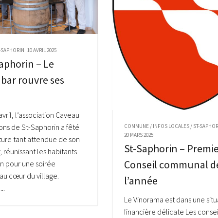
-SAPHORIN
10 AVRIL 2025
aphorin – Le
bar rouvre ses
avril, l’association Caveau
ons de St-Saphorin a fêté
COMMUNE
/
INFOS LOCALES
/
ST-SAPHOR
20 MARS 2025
ture tant attendue de son
St-Saphorin – Premie
 réunissant les habitants
Conseil communal d
on pour une soirée
 au cœur du village.
l’année
..
Le Vinorama est dans une situ
financière délicate Les consei