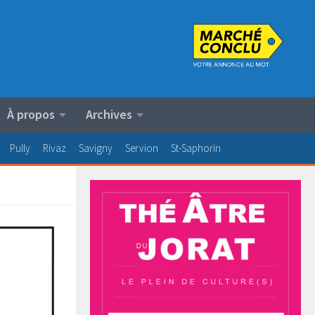
À propos
Archives
Pully
Rivaz
Savigny
Servion
St-Saphorin