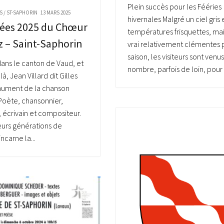
Plein succès pour les Fééries
S
/
ST-SAPHORIN
13 MARS 2025
hivernales Malgré un ciel gris 
rées 2025 du Chœur
températures frisquettes, mais
z – Saint-Saphorin
vrai relativement clémentes 
saison, les visiteurs sont venu
dans le canton de Vaud, et
nombre, parfois de loin, pour l
à, Jean Villard dit Gilles
nument de la chanson
 Poète, chansonnier,
écrivain et compositeur.
eurs générations de
incarne la...