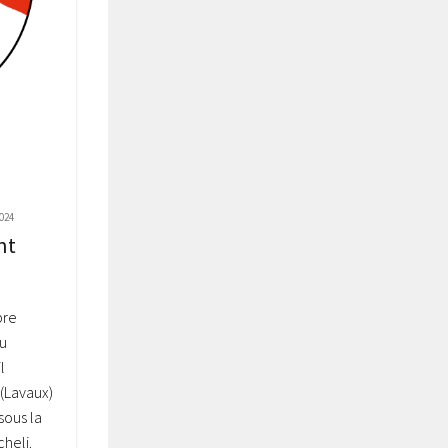
024
nt
bre
u
l
(Lavaux)
sous la
heli.