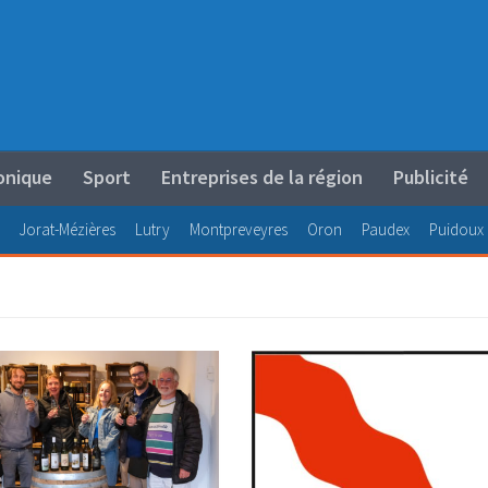
onique
Sport
Entreprises de la région
Publicité
Jorat-Mézières
Lutry
Montpreveyres
Oron
Paudex
Puidoux