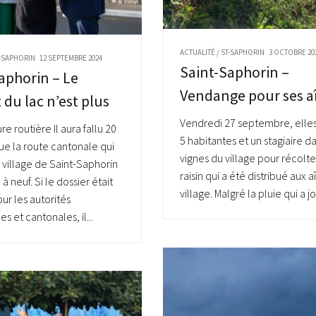
ACTUALITÉ
/
ST-SAPHORIN
3 OCTOBRE 20
-SAPHORIN
12 SEPTEMBRE 2024
Saint-Saphorin –
aphorin – Le
Vendange pour ses a
 du lac n’est plus
Vendredi 27 septembre, elles
ure routière Il aura fallu 20
5 habitantes et un stagiaire da
ue la route cantonale qui
vignes du village pour récolte
e village de Saint-Saphorin
raisin qui a été distribué aux 
 à neuf. Si le dossier était
village. Malgré la pluie qui a jo
ur les autorités
 et cantonales, il...