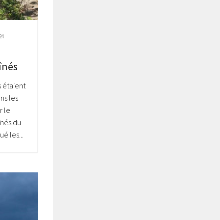
24
înés
 étaient
ns les
r le
aînés du
ué les...