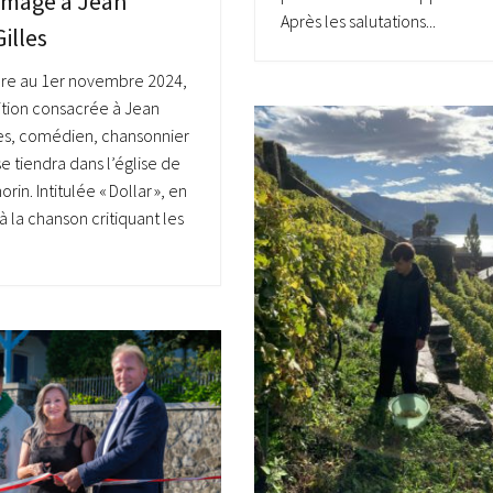
mage à Jean
Après les salutations...
Gilles
bre au 1er novembre 2024,
tion consacrée à Jean
lles, comédien, chansonnier
e tiendra dans l’église de
rin. Intitulée « Dollar », en
à la chanson critiquant les