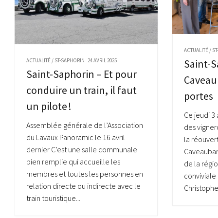
ACTUALITÉ
/
ST
ACTUALITÉ
/
ST-SAPHORIN
24 AVRIL 2025
Saint-S
Saint-Saphorin – Et pour
Caveau 
conduire un train, il faut
portes
un pilote !
Ce jeudi 3 
Assemblée générale de l’Association
des vigner
du Lavaux Panoramic le 16 avril
la réouver
dernier C’est une salle communale
Caveaubar,
bien remplie qui accueille les
de la régi
membres et toutes les personnes en
conviviale
relation directe ou indirecte avec le
Christophe.
train touristique...