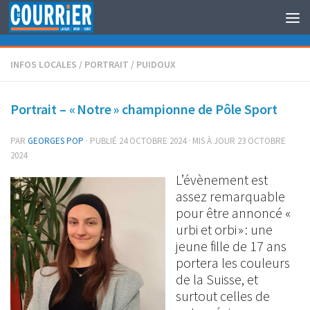
Au dessous du contenu
INFOS LOCALES
/
PORTRAIT
/
PUIDOUX
Portrait – « Notre » championne de Pôle Sport
PAR
GEORGES POP
· PUBLIÉ
24 OCTOBRE 2024
· MIS À JOUR
23 OCTOBRE
2024
L’évènement est
assez remarquable
pour être annoncé «
urbi et orbi » : une
jeune fille de 17 ans
portera les couleurs
de la Suisse, et
surtout celles de