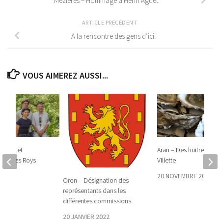
Mézières – Hommage à Henri Aguet
ARTICLE PRÉCÉDENT
A la rencontre des gens d’ici :
VOUS AIMEREZ AUSSI...
bbaye et
Aran – Des huitres et d
ent des Roys
Villette
26
20 NOVEMBRE 2025
Oron – Désignation des
représentants dans les
différentes commissions
20 JANVIER 2022