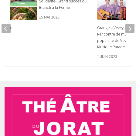
Solidarité- Grand succès du
Brunch à la Ferme
15 MAI 2025
durable
Granges (Veveyse) – 2
Rencontre de musiqu
25
populaire de Veveyse
Musique Parade
1 JUIN 2023