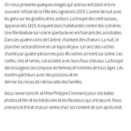
On nous présente quelques images qui se trouvent dans le livre
souvenir officiel de la Fête des vignerons 2019. L’arène de nuit avec
les gens sur les gradins et les acteurs. La troupe des cent-suisses,
apparue dès 1819, troquent leurs hallebardes contre des cylindres.
Une fille-libellule survole le spectacle en enchainant des acrobaties.
Dans les quatre coins de l’arène, chantent des chœurs. La nuit, le
plancher se transforme en un tapis de jeux. Le ranz des vaches
chanté par quatre personnes puis 40 vaches arrivent sur scène. Les
cartes, rois et reines, caracolent avec leurs faux chevaux. La troupe
des bourgeois se compose de femmes et hommes de tous âges. Les
martins-pêcheurs avec des poissons et en
dernier les noces de retrouvaille des familles.
Nous remercions M. et Mme Philippe Commend pour ces belles
photos et film et les bénévoles et les Messieurs qui ont œuvré. Nous
prenons le thé et chacun rentre chez soi content de son après-midi.