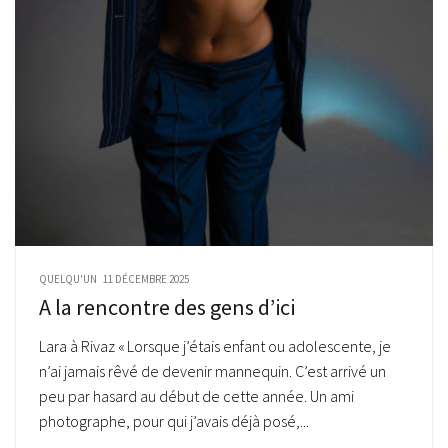
QUELQU'UN
11 DÉCEMBRE 2025
A la rencontre des gens d’ici
Lara à Rivaz « Lorsque j’étais enfant ou adolescente, je
n’ai jamais rêvé de devenir mannequin. C’est arrivé un
peu par hasard au début de cette année. Un ami
photographe, pour qui j’avais déjà posé,...