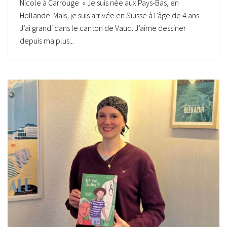
Nicole à Carrouge « Je suis née aux Pays-Bas, en
Hollande. Mais, je suis arrivée en Suisse à l’âge de 4 ans.
J’ai grandi dans le canton de Vaud. J’aime dessiner
depuis ma plus...