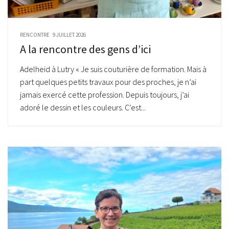
RENCONTRE
9 JUILLET 2026
A la rencontre des gens d’ici
Adelheid à Lutry « Je suis couturière de formation. Mais à
part quelques petits travaux pour des proches, je n’ai
jamais exercé cette profession. Depuis toujours, j’ai
adoré le dessin et les couleurs. C’est...