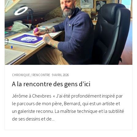
CHRONIQUE
/
RENCONTRE
9 AVRIL 2026
A la rencontre des gens d’ici
Jérôme à Chexbres « J’ai été profondément inspiré par
le parcours de mon père, Bernard, qui est un artiste et
un galeriste reconnu. La maîtrise technique et la subtilité
de ses dessins et de...