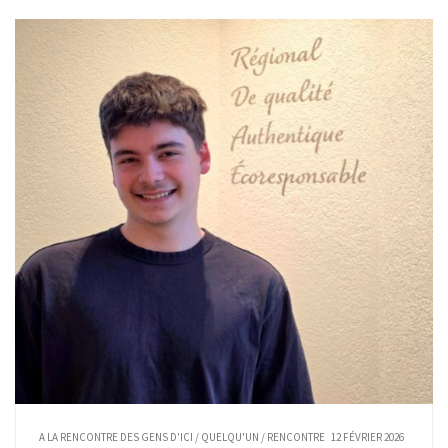
A LA RENCONTRE DES GENS D'ICI
/
QUELQU'UN
/
RENCONTRE
12 FÉVRIER 2026