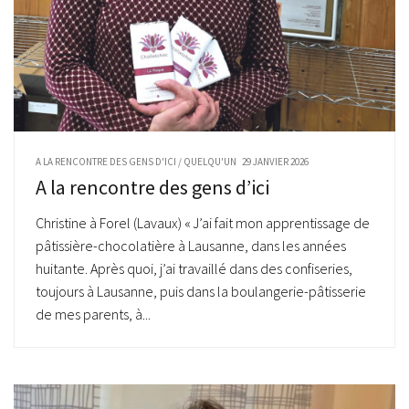
A LA RENCONTRE DES GENS D'ICI
/
QUELQU'UN
29 JANVIER 2026
A la rencontre des gens d’ici
Christine à Forel (Lavaux) « J’ai fait mon apprentissage de
pâtissière-chocolatière à Lausanne, dans les années
huitante. Après quoi, j’ai travaillé dans des confiseries,
toujours à Lausanne, puis dans la boulangerie-pâtisserie
de mes parents, à...