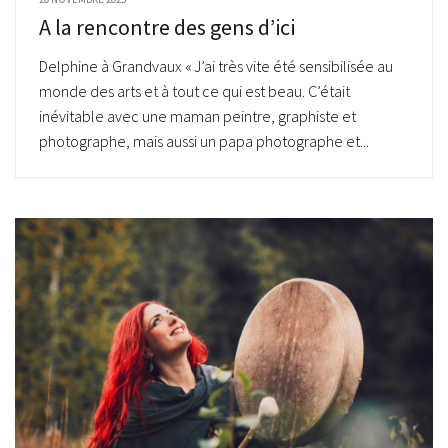
A la rencontre des gens d’ici
Delphine à Grandvaux « J’ai très vite été sensibilisée au
monde des arts et à tout ce qui est beau. C’était
inévitable avec une maman peintre, graphiste et
photographe, mais aussi un papa photographe et...