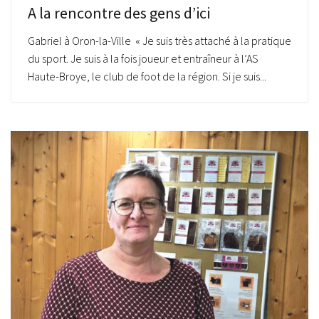
A la rencontre des gens d’ici
Gabriel à Oron-la-Ville « Je suis très attaché à la pratique
du sport. Je suis à la fois joueur et entraîneur à l’AS
Haute-Broye, le club de foot de la région. Si je suis...