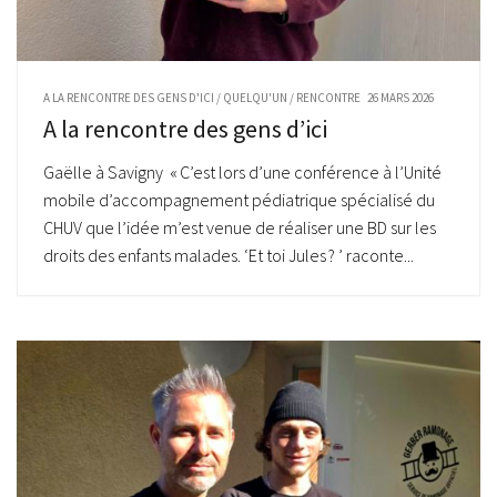
A LA RENCONTRE DES GENS D'ICI
/
QUELQU'UN
/
RENCONTRE
26 MARS 2026
A la rencontre des gens d’ici
Gaëlle à Savigny « C’est lors d’une conférence à l’Unité
mobile d’accompagnement pédiatrique spécialisé du
CHUV que l’idée m’est venue de réaliser une BD sur les
droits des enfants malades. ‘Et toi Jules ? ’ raconte...