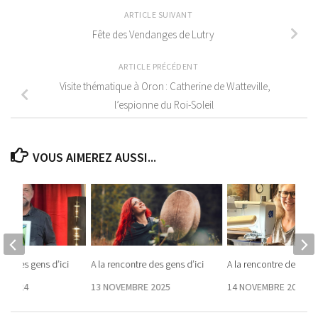
ARTICLE SUIVANT
Fête des Vendanges de Lutry
ARTICLE PRÉCÉDENT
Visite thématique à Oron : Catherine de Watteville,
l’espionne du Roi-Soleil
VOUS AIMEREZ AUSSI...
tre des gens d’ici
A la rencontre des gens d’ici
A la rencontre des gens
E 2024
13 NOVEMBRE 2025
14 NOVEMBRE 2024