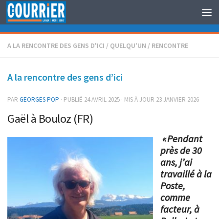
Au dessous du contenu
A LA RENCONTRE DES GENS D'ICI
/
QUELQU'UN
/
RENCONTRE
A la rencontre des gens d’ici
PAR
GEORGES POP
· PUBLIÉ
24 AVRIL 2025
· MIS À JOUR
23 JANVIER 2026
Gaël à Bouloz (FR)
« Pendant
près de 30
ans, j’ai
travaillé à la
Poste,
comme
facteur, à