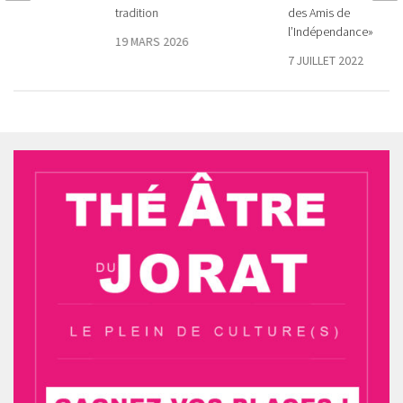
hique
tradition
des Amis de
l’Indépendance»
21
19 MARS 2026
7 JUILLET 2022