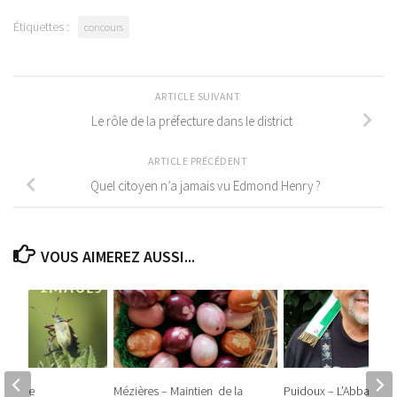
Étiquettes :
concours
ARTICLE SUIVANT
Le rôle de la préfecture dans le district
ARTICLE PRÉCÉDENT
Quel citoyen n’a jamais vu Edmond Henry ?
VOUS AIMEREZ AUSSI...
 Balade
Mézières – Maintien de la
Puidoux – L’Abbaye «