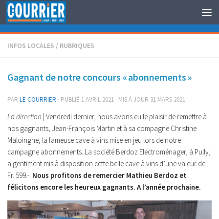
Au dessous du contenu
INFOS LOCALES
/
RUBRIQUES
Gagnant de notre concours « abonnements »
PAR
LE COURRIER
· PUBLIÉ
1 AVRIL 2021
· MIS À JOUR
31 MARS 2021
La direction
| Vendredi dernier, nous avons eu le plaisir de remettre à
nos gagnants, Jean-François Martin et à sa compagne Christine
Maloingne, la fameuse cave à vins mise en jeu lors de notre
campagne abonnements. La société Berdoz Electroménager, à Pully,
a gentiment mis à disposition cette belle cave à vins d’une valeur de
Fr. 599.-.
Nous profitons de remercier Mathieu Berdoz
et
félicitons encore les heureux gagnants.
A l’année prochaine.