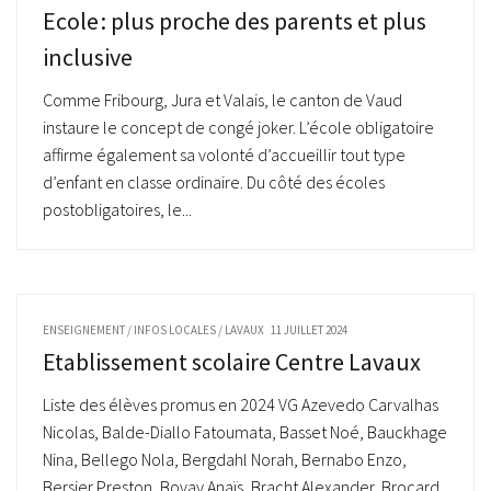
Ecole : plus proche des parents et plus
inclusive
Comme Fribourg, Jura et Valais, le canton de Vaud
instaure le concept de congé joker. L’école obligatoire
affirme également sa volonté d’accueillir tout type
d’enfant en classe ordinaire. Du côté des écoles
postobligatoires, le...
ENSEIGNEMENT
/
INFOS LOCALES
/
LAVAUX
11 JUILLET 2024
Etablissement scolaire Centre Lavaux
Liste des élèves promus en 2024 VG Azevedo Carvalhas
Nicolas, Balde-Diallo Fatoumata, Basset Noé, Bauckhage
Nina, Bellego Nola, Bergdahl Norah, Bernabo Enzo,
Bersier Preston, Bovay Anaïs, Bracht Alexander, Brocard