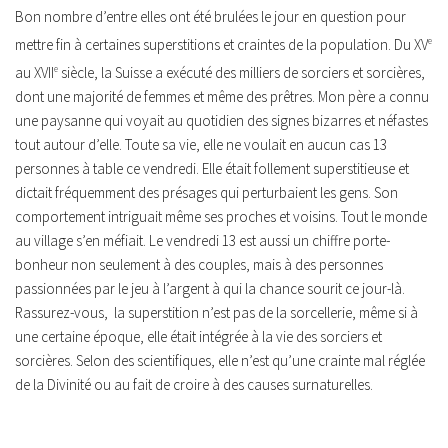
Bon nombre d’entre elles ont été brulées le jour en question pour
mettre fin à certaines superstitions et craintes de la population. Du XV
e
au XVII
e
siècle, la Suisse a exécuté des milliers de sorciers et sorcières,
dont une majorité de femmes et même des prêtres. Mon père a connu
une paysanne qui voyait au quotidien des signes bizarres et néfastes
tout autour d’elle. Toute sa vie, elle ne voulait en aucun cas 13
personnes à table ce vendredi. Elle était follement superstitieuse et
dictait fréquemment des présages qui perturbaient les gens. Son
comportement intriguait même ses proches et voisins. Tout le monde
au village s’en méfiait. Le vendredi 13 est aussi un chiffre porte-
bonheur non seulement à des couples, mais à des personnes
passionnées par le jeu à l’argent à qui la chance sourit ce jour-là.
Rassurez-vous, la superstition n’est pas de la sorcellerie, même si à
une certaine époque, elle était intégrée à la vie des sorciers et
sorcières. Selon des scientifiques, elle n’est qu’une crainte mal réglée
de la Divinité ou au fait de croire à des causes surnaturelles.