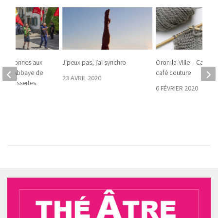
 couronnes aux
J’peux pas, j’ai synchro
Oron-la-Ville – Café tri
ne de l’Abbaye de
café couture
23 AVRIL 2020
lens-Essertes
6 FÉVRIER 2020
25