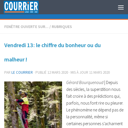
Au dessous du contenu
FENÊTRE OUVERTE SUR...
/
RUBRIQUES
Vendredi 13 : le chiffre du bonheur ou du
malheur !
PAR
LE COURRIER
· PUBLIÉ
12 MARS 2020
· MIS À JOUR
11 MARS 2020
Gérard Bourquenoud
| Depuis
des siècles, la superstition nous
fait croire à des prédictions qui,
parfois, nous font rire ou pleurer.
Le phénomène ne dépend pas de
la personnalité, même si
certaines personnes s’acharnent