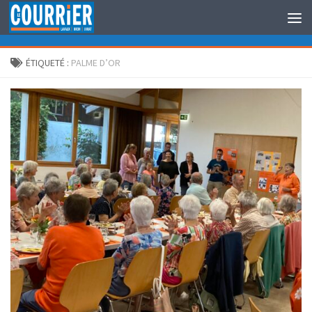
Au dessous du contenu
ÉTIQUETÉ :
PALME D’OR