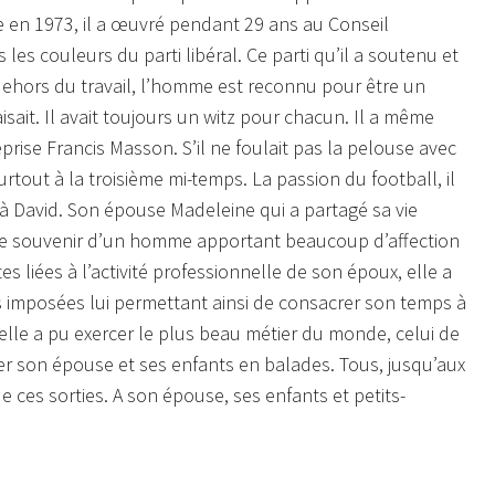
le en 1973, il a œuvré pendant 29 ans au Conseil
les couleurs du parti libéral. Ce parti qu’il a soutenu et
ehors du travail, l’homme est reconnu pour être un
aisait. Il avait toujours un witz pour chacun. Il a même
eprise Francis Masson. S’il ne foulait pas la pelouse avec
rtout à la troisième mi-temps. La passion du football, il
 à David. Son épouse Madeleine qui a partagé sa vie
le souvenir d’un homme apportant beaucoup d’affection
s liées à l’activité professionnelle de son époux, elle a
as imposées lui permettant ainsi de consacrer son temps à
elle a pu exercer le plus beau métier du monde, celui de
r son épouse et ses enfants en balades. Tous, jusqu’aux
e ces sorties. A son épouse, ses enfants et petits-