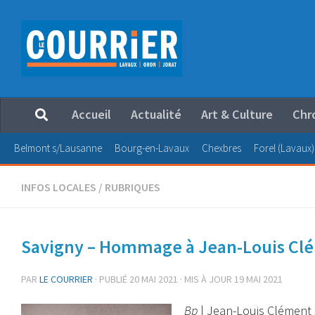
Au dessous du contenu
Accueil
Actualité
Art & Culture
Chr
Belmont s/Lausanne
Bourg-en-Lavaux
Chexbres
Forel (Lavaux)
INFOS LOCALES
/
RUBRIQUES
Savigny – Hommage à Jean-Louis Cl
PAR
LE COURRIER
· PUBLIÉ
20 MAI 2021
· MIS À JOUR
19 MAI 2021
Bp
| Jean-Louis Clément s