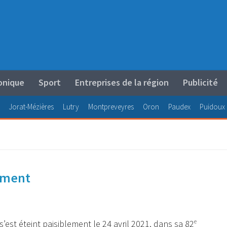
onique
Sport
Entreprises de la région
Publicité
Jorat-Mézières
Lutry
Montpreveyres
Oron
Paudex
Puidoux
ément
’est éteint paisiblement le 24 avril 2021, dans sa 82
e