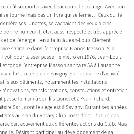
ce qu’il supportait avec beaucoup de courage. Avec son
i se tourne mais pas un livre qui se ferme… Ceux qui le
derrière ses lunettes, se cachaient des yeux pleins
de bonne humeur. Il était aussi respecté et très apprécié
et de l’énergie il en a fallu à Jean-Louis Clément
rvice sanitaire dans l’entreprise Francis Masson. A la
e Tivoli pour laisser passer le métro en 1976, Jean-Louis
et fonde l’entreprise Masson sanitaire SA à Lausanne
ouvre la succursale de Savigny. Son domaine d’activité
atifs aux bâtiments, notamment les installations
e rénovations, transformations, constructions et entretien
 passe la main à son fils Lionel et à Yvan Richard,
aire Sàrl, dont le siège est à Savigny. Durant ses années
nitaires au sein du Rotary Club Jorat dont il fut un des
icipait activement aux différentes actions du Club. Mais
nnelle. Désirant participer au développement de sa