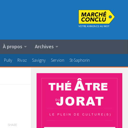
À propos
Archives
Pully
Rivaz
Savigny
Servion
St-Saphorin
SHARE