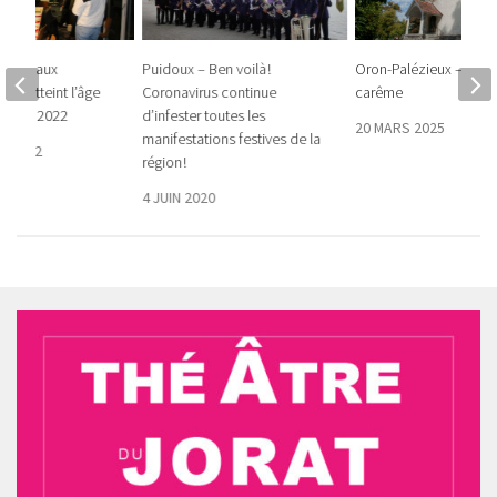
tation aux
Puidoux – Ben voilà !
Oron-Palézieux – Sou
ant atteint l’âge
Coronavirus continue
carême
ité en 2022
d’infester toutes les
20 MARS 2025
manifestations festives de la
E 2022
région !
4 JUIN 2020