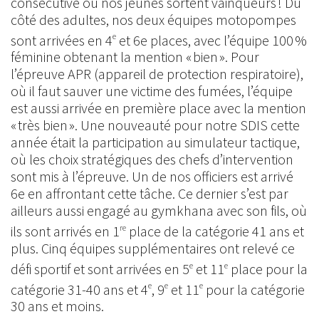
consécutive où nos jeunes sortent vainqueurs ! Du
côté des adultes, nos deux équipes motopompes
sont arrivées en 4
et 6e places, avec l’équipe 100 %
e
féminine obtenant la mention « bien ». Pour
l’épreuve APR (appareil de protection respiratoire),
où il faut sauver une victime des fumées, l’équipe
est aussi arrivée en première place avec la mention
« très bien ». Une nouveauté pour notre SDIS cette
année était la participation au simulateur tactique,
où les choix stratégiques des chefs d’intervention
sont mis à l’épreuve. Un de nos officiers est arrivé
6e en affrontant cette tâche. Ce dernier s’est par
ailleurs aussi engagé au gymkhana avec son fils, où
ils sont arrivés en 1
place de la catégorie 41 ans et
re
plus. Cinq équipes supplémentaires ont relevé ce
défi sportif et sont arrivées en 5
et 11
place pour la
e
e
catégorie 31-40 ans et 4
, 9
et 11
pour la catégorie
e
e
e
30 ans et moins.