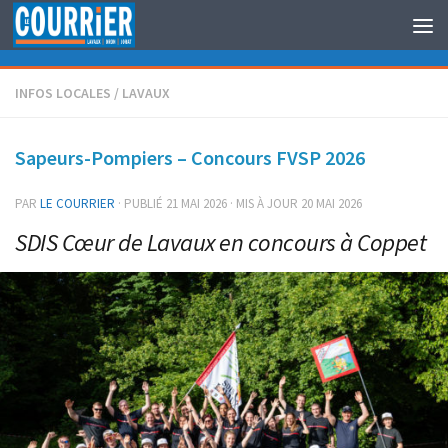
Au dessous du contenu
INFOS LOCALES
/
LAVAUX
Sapeurs-Pompiers – Concours FVSP 2026
PAR
LE COURRIER
· PUBLIÉ
21 MAI 2026
· MIS À JOUR
20 MAI 2026
SDIS Cœur de Lavaux en concours à Coppet