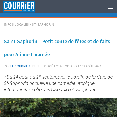
Au dessous du contenu
INFOS LOCALES
/
ST-SAPHORIN
Saint-Saphorin – Petit conte de fêtes et de faits
pour Ariane Laramée
PAR
LE COURRIER
· PUBLIÉ
29 AOÛT 2024
· MIS À JOUR
28 AOÛT 2024
« Du 14 août au 1
septembre, le Jardin de la Cure de
er
St-Saphorin accueille une comédie utopique
intemporelle, celle des Oiseaux d’Aristophane.