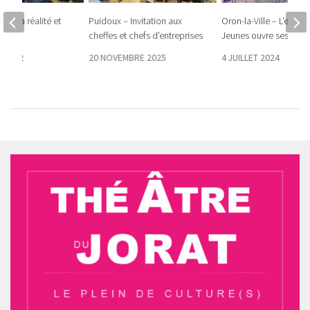
el : la réalité et
Puidoux – Invitation aux
Oron-la-Ville – L’espac
cheffes et chefs d’entreprises
Jeunes ouvre ses port
 2022
20 NOVEMBRE 2025
4 JUILLET 2024