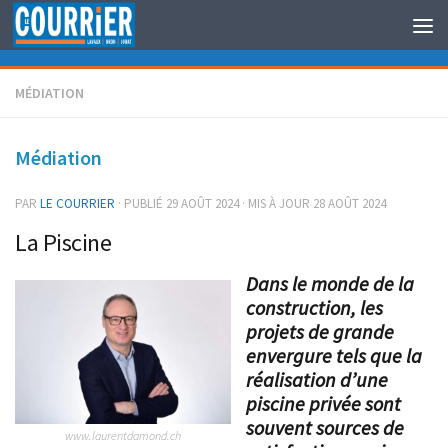
Au dessous du contenu
MÉDIATION
Médiation
PAR
LE COURRIER
· PUBLIÉ
29 AOÛT 2024
· MIS À JOUR
28 AOÛT 2024
La Piscine
Dans le monde de la
construction, les
projets de grande
envergure tels que la
réalisation d’une
piscine privée sont
souvent sources de
www.laurentdamond.ch