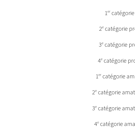
1
catégorie 
er
2
catégorie p
e
3
catégorie pr
e
4
catégorie pro
e
1
catégorie am
er
2
catégorie amate
e
3
catégorie amat
e
4
catégorie ama
e