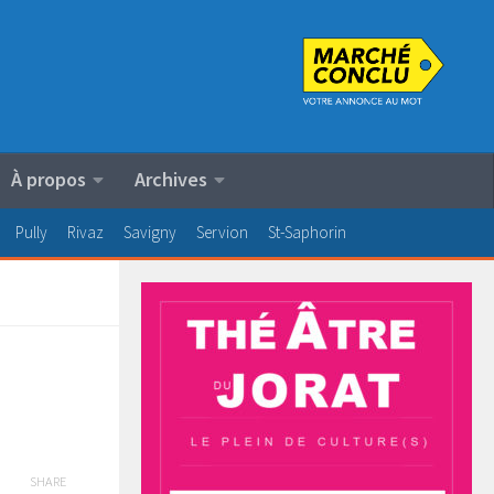
À propos
Archives
Pully
Rivaz
Savigny
Servion
St-Saphorin
SHARE