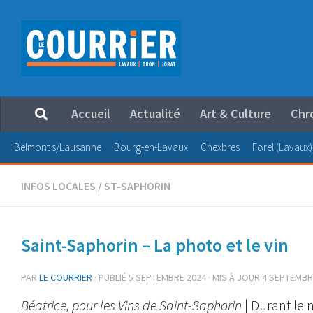
Au dessous du contenu
Accueil
Actualité
Art & Culture
Chr
Belmont s/Lausanne
Bourg-en-Lavaux
Chexbres
Forel (Lavaux)
INFOS LOCALES
/
ST-SAPHORIN
Saint-Saphorin – La photo et le vin
PAR
LE COURRIER
· PUBLIÉ
5 SEPTEMBRE 2024
· MIS À JOUR
4 SEPTEMBR
Béatrice, pour les Vins de Saint-Saphorin
| Durant le 