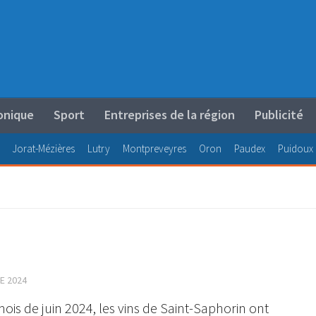
onique
Sport
Entreprises de la région
Publicité
Jorat-Mézières
Lutry
Montpreveyres
Oron
Paudex
Puidoux
E 2024
mois de juin 2024, les vins de Saint-Saphorin ont