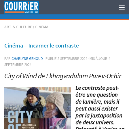
Au dessous du contenu
ART & CULTURE
/
CINÉMA
Cinéma – Incarner le contraste
PAR
CHARLYNE GENOUD
· PUBLIÉ
5 SEPTEMBRE 2024
· MIS À JOUR
4
SEPTEMBRE 2024
City of Wind de Lkhagvadulam Purev-Ochir
Le contraste peut-
être une question
de lumière, mais il
peut aussi exister
par la juxtaposition
de deux univers.