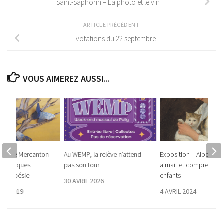
Saint-Saphorin – La photo et le vin
ARTICLE PRÉCÉDENT
votations du 22 septembre
VOUS AIMEREZ AUSSI...
oinette Mercanton
Au WEMP, la relève n’attend
Exposition – Albert An
 acryliques
pas son tour
aimait et comprenait l
 de poésie
enfants
30 AVRIL 2026
RE 2019
4 AVRIL 2024