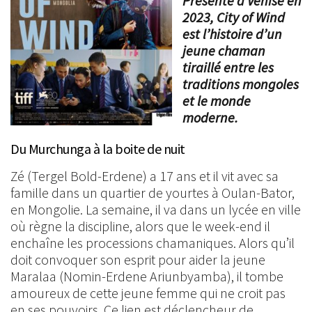
Présenté à Venise en
2023, City of Wind
est l’histoire d’un
jeune chaman
tiraillé entre les
traditions mongoles
et le monde
moderne.
Du Murchunga à la boite de nuit
Zé (Tergel Bold-Erdene) a 17 ans et il vit avec sa
famille dans un quartier de yourtes à Oulan-Bator,
en Mongolie. La semaine, il va dans un lycée en ville
où règne la discipline, alors que le week-end il
enchaîne les processions chamaniques. Alors qu’il
doit convoquer son esprit pour aider la jeune
Maralaa (Nomin-Erdene Ariunbyamba), il tombe
amoureux de cette jeune femme qui ne croit pas
en ses pouvoirs. Ce lien est déclencheur de