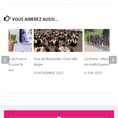
VOUS AIMEREZ AUSSI...
 Le Tour de France
Tour de Romandie : Oron ville
Cyclisme – Marco Bren
versera pour la
étape
un maillot jaune d’ant
is Lavaux
30 NOVEMBRE 2023
6 JUIN 2019
25