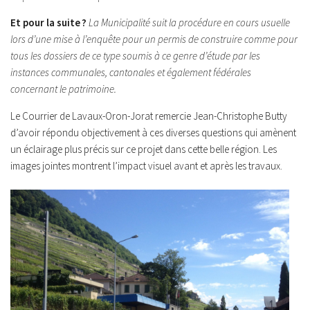
Et pour la suite ?
La Municipalité suit la procédure en cours usuelle
lors d’une mise à l’enquête pour un permis de construire comme pour
tous les dossiers de ce type soumis à ce genre d’étude par les
instances communales, cantonales et également fédérales
concernant le patrimoine.
Le Courrier de Lavaux-Oron-Jorat remercie Jean-Christophe Butty
d’avoir répondu objectivement à ces diverses questions qui amènent
un éclairage plus précis sur ce projet dans cette belle région. Les
images jointes montrent l’impact visuel avant et après les travaux.