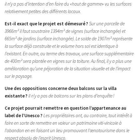
il n’y a pas d’intention d’en faire du «haut de gamme
»
vu les surfaces
relativement petites des différents locaux.
Est-il exact que le projet est démesuré ?
Sur une parcelle de
3966m² il faut soustraire 1394m² de vignes (surface inchangée) et
665m² de jardins (surface inchangée). Le solde de 1907m² représente
la surface déjà construite et le volume hors sol est identique à
l’existant. En outre, au terme des travaux, une surface supplémentaire
de 400m² sera plantée en vignes sur la toiture.
Au final, il y a plus une
amélioration qu’une péjoration de la situation visuelle et de l’impact
sur le paysage.
Une des oppositions concerne deux balcons sur la villa
existante ?
Il n’y a pas de balcons sur les plans d’enquête !
Ce projet pourrait remettre en question l’appartenance au
label de l’Unesco ?
Les propriétaires ont, au contraire, tout intérêt à
faire en sorte de remettre en valeur un patrimoine viti-vinicole à
l’abandon en en faisant un lieu promouvant l’œnotourisme dans le
respect absolu de l’esprit Unesco.