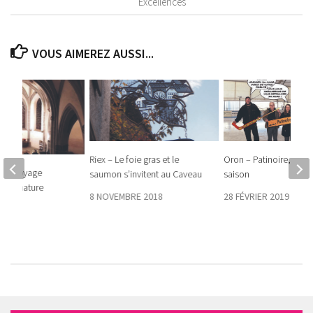
Excellences
VOUS AIMEREZ AUSSI...
Riex – Le foie gras et le
Oron – Patinoire, fin d
le – Voyage
saumon s’invitent au Caveau
saison
s la nature
8 NOVEMBRE 2018
28 FÉVRIER 2019
9