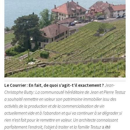
Le Courrier : En fait, de quoi s’agit-t’il exactement ?
Jean-
Christophe Butty : La communauté héréditaire de Jean et Pierre Testuz
a souhaité remettre en valeur son patrimoine immobilier issu des
activités de la production et de la commercialisation de vin
actuellement vide et à l’abandon et qui va continuer à se dégrader si
rien n’est fait pour le remettre en valeur.
Un architecte connaissant
parfaitement l’endroit, l’objet à traiter et la famille Testuz
a été