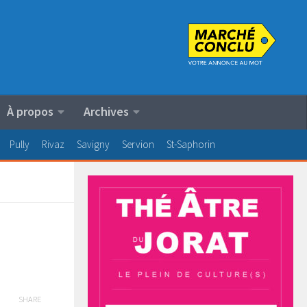
À propos
Archives
Pully
Rivaz
Savigny
Servion
St-Saphorin
SHARE