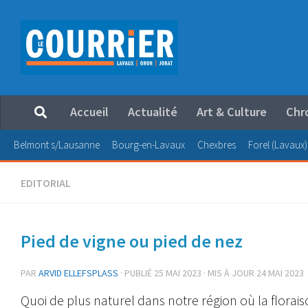
Au dessous du contenu
Accueil
Actualité
Art & Culture
Chr
Belmont s/Lausanne
Bourg-en-Lavaux
Chexbres
Forel (Lavaux)
EDITORIAL
Pied de vigne ou pied de nez
PAR
ARVID ELLEFSPLASS
· PUBLIÉ
25 MAI 2023
· MIS À JOUR
24 MAI 2023
Quoi de plus naturel dans notre région où la florais