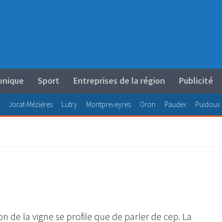
onique
Sport
Entreprises de la région
Publicité
Jorat-Mézières
Lutry
Montpreveyres
Oron
Paudex
Puidoux
on de la vigne se profile que de parler de cep. La