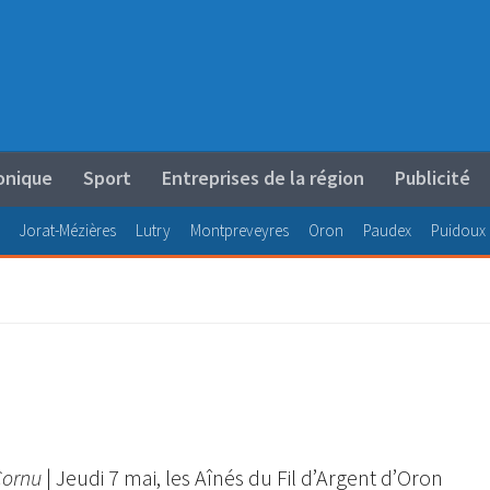
onique
Sport
Entreprises de la région
Publicité
Jorat-Mézières
Lutry
Montpreveyres
Oron
Paudex
Puidoux
Cornu
| Jeudi 7 mai, les Aînés du Fil d’Argent d’Oron