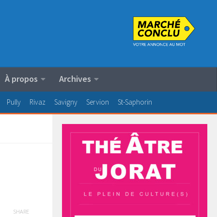
À propos
Archives
Pully
Rivaz
Savigny
Servion
St-Saphorin
SHARE