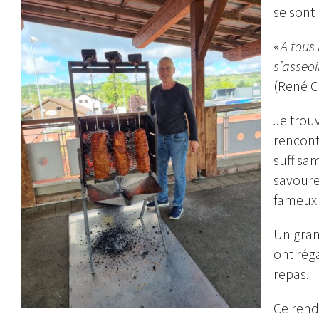
se sont
«
A tous 
s’asseoi
(René C
Je trouv
rencont
suffisa
savoure
fameux 
Un gran
ont réga
repas.
Ce rend