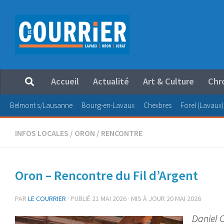
Au dessous du contenu
Accueil
Actualité
Art & Culture
Chr
Belmont s/Lausanne
Bourg-en-Lavaux
Chexbres
Forel (Lavaux)
INFOS LOCALES
/
ORON
/
RENCONTRE
Oron – Rencontre du Fil d’Argent
PAR
LE COURRIER
· PUBLIÉ
21 MAI 2026
· MIS À JOUR
20 MAI 2026
Daniel 