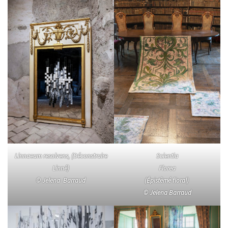
Linnaeum resolvens, (Déconstruire
Scientia
Linné)
Florea
© Jelena Barraud
(Épistèmé floral)
© Jelena Barraud