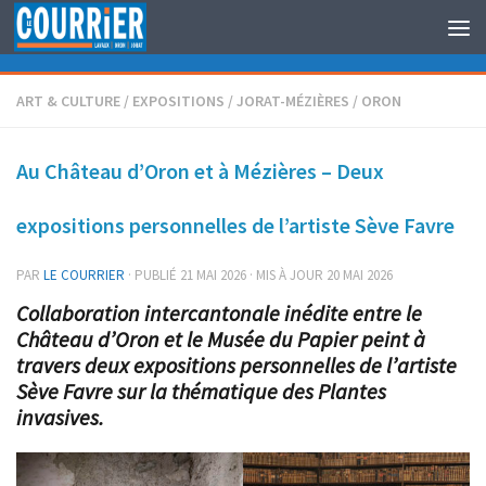
Au dessous du contenu
ART & CULTURE
/
EXPOSITIONS
/
JORAT-MÉZIÈRES
/
ORON
Au Château d’Oron et à Mézières – Deux
expositions personnelles de l’artiste Sève Favre
PAR
LE COURRIER
· PUBLIÉ
21 MAI 2026
· MIS À JOUR
20 MAI 2026
Collaboration intercantonale inédite entre le
Château d’Oron et le Musée du Papier peint à
travers deux expositions personnelles de l’artiste
Sève Favre sur la thématique des Plantes
invasives.