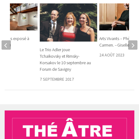
allmoos exposé à
Arts Vivants – Phèdre ! 
’Estrée
Carmen. – Giselle…
Le Trio Adler joue
23
24 AOÛT 2023
Tchaïkovsky et Rimsky-
Korsakov le 10 septembre au
Forum de Savigny
7 SEPTEMBRE 2017