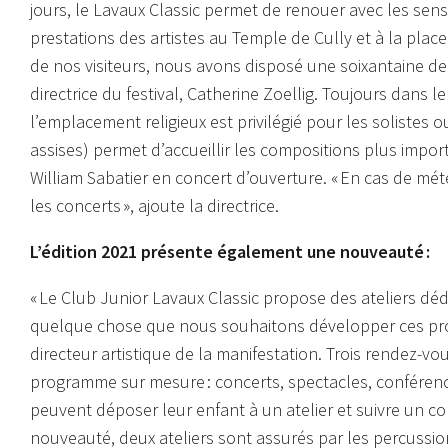
jours, le Lavaux Classic permet de renouer avec les sen
prestations des artistes au Temple de Cully et à la plac
de nos visiteurs, nous avons disposé
une soixantaine de
directrice du festival, Catherine Zoellig. Toujours dans l
l’emplacement religieux est privilégié pour les solistes o
assises) permet d’accueillir les compositions plus imp
William Sabatier en concert d’ouverture.
« En cas de mét
les concerts »,
ajoute la directrice.
L’édition 2021 présente également une nouveauté :
« Le Club Junior Lavaux Classic propose des ateliers déd
quelque chose que nous sou
haitons déve
lopper ces pr
directeur artistique de la manifestation. Trois rendez-
programme sur mesure : concerts, spectacles, conférenc
peuvent déposer leur enfant à un atelier et suivre un con
nouveauté, deux ateliers sont assurés par les percussio