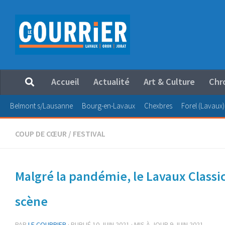
Au dessous du contenu
Accueil
Actualité
Art & Culture
Chr
Belmont s/Lausanne
Bourg-en-Lavaux
Chexbres
Forel (Lavaux)
COUP DE CŒUR
/
FESTIVAL
Malgré la pandémie, le Lavaux Classi
scène
PAR
LE COURRIER
· PUBLIÉ
10 JUIN 2021
· MIS À JOUR
9 JUIN 2021