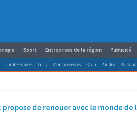
onique
Sport
Entreprises de la région
Publicité
Jorat-Mézières
Lutry
Montpreveyres
Oron
Paudex
Puidoux
c propose de renouer avec le monde de 