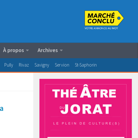
À propos
Archives
Pully
Rivaz
Savigny
Servion
St-Saphorin
la