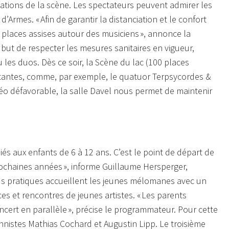
sations de la scène. Les spectateurs peuvent admirer les
e d’Armes.
« Afin de garantir la distanciation et le confort
 places assises autour des musiciens »,
annonce la
e but de respecter les mesures sanitaires en vigueur,
u les duos. Dès ce soir, la Scène du lac (100 places
ortantes, comme, par exemple, le quatuor Terpsycordes &
éo défavorable, la salle Davel nous permet de maintenir
iés aux enfants de 6 à 12 ans. C’est le point de départ de
ochaines années »,
informe Guillaume Hersperger,
vous pratiques accueillent les jeunes mélomanes avec un
es et rencontres de jeunes artistes.
« Les parents
cert en parallèle »,
précise le programmateur. Pour cette
nnistes Mathias Cochard et Augustin Lipp. Le troisième