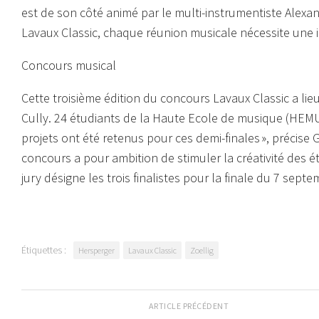
est de son côté animé par le multi-instrumentiste Alexand
Lavaux Classic, chaque réunion musicale nécessite une i
Concours musical
Cette troisième édition du concours Lavaux Classic a lieu
Cully. 24 étudiants de la Haute Ecole de musique (HEMU
projets ont été retenus pour ces demi-finales »,
précise G
concours a pour ambition de stimuler la créativité des é
jury désigne les trois finalistes pour la finale du 7 sept
Étiquettes :
Hersperger
Lavaux Classic
Zoellig
ARTICLE PRÉCÉDENT