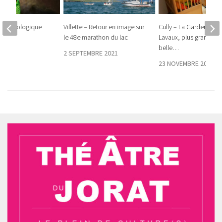
 Art écologique
Villette – Retour en image sur
Cully – La Garderie de
le 48e marathon du lac
Lavaux, plus grande et
22
belle…
2 SEPTEMBRE 2021
23 NOVEMBRE 2023