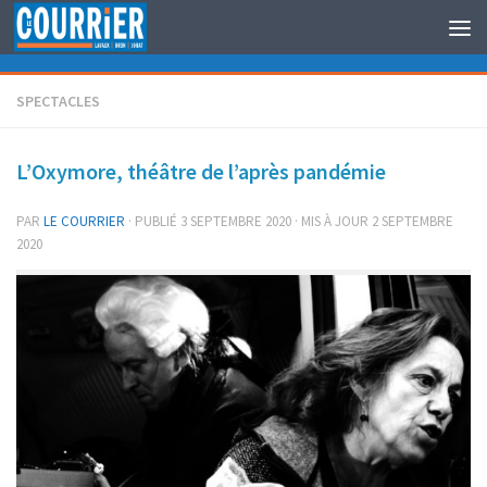
Au dessous du contenu
SPECTACLES
L’Oxymore, théâtre de l’après pandémie
PAR
LE COURRIER
· PUBLIÉ
3 SEPTEMBRE 2020
· MIS À JOUR
2 SEPTEMBRE
2020