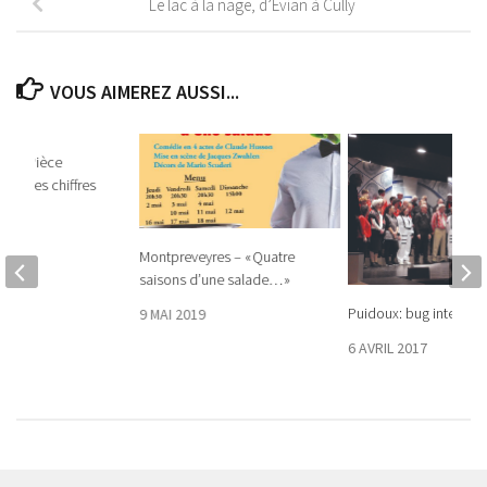
Le lac à la nage, d’Evian à Cully
VOUS AIMEREZ AUSSI...
e – « Pièce
uelques chiffres
24
Montpreveyres – « Quatre
saisons d’une salade… »
Puidoux: bug intersidé
9 MAI 2019
6 AVRIL 2017