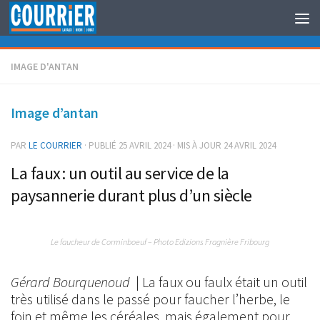
Au dessous du contenu
IMAGE D'ANTAN
Image d’antan
PAR
LE COURRIER
· PUBLIÉ
25 AVRIL 2024
· MIS À JOUR
24 AVRIL 2024
La faux : un outil au service de la
paysannerie durant plus d’un siècle
Le faucheur de Corminboeuf – Photo Edizions Fragnière Fribourg
Gérard Bourquenoud
| La faux ou faulx était un outil
très utilisé dans le passé pour faucher l’herbe, le
foin et même les céréales, mais également pour