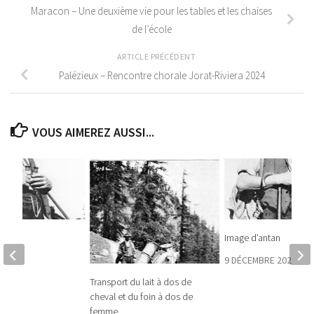
Maracon – Une deuxième vie pour les tables et les chaises
de l’école
ARTICLE PRÉCÉDENT
Palézieux – Rencontre chorale Jorat-Riviera 2024
VOUS AIMEREZ AUSSI...
tan
Image d’antan
 2022
9 DÉCEMBRE 2021
Transport du lait à dos de
cheval et du foin à dos de
femme