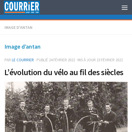
Au dessous du contenu
IMAGE D'ANTAN
Image d’antan
PAR
LE COURRIER
· PUBLIÉ
24 FÉVRIER 2022
· MIS À JOUR
23 FÉVRIER 2022
L’évolution du vélo au fil des siècles