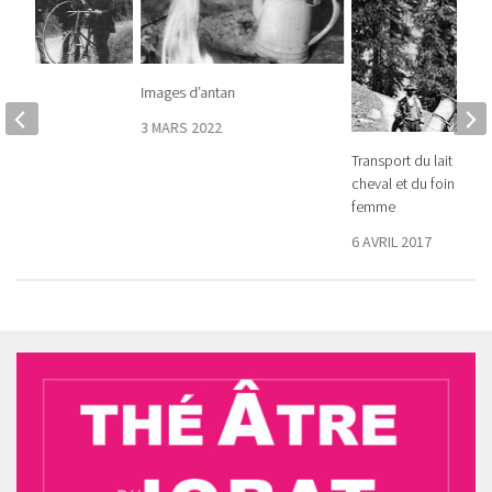
tan
Images d’antan
022
3 MARS 2022
Transport du lait à do
cheval et du foin à do
femme
6 AVRIL 2017