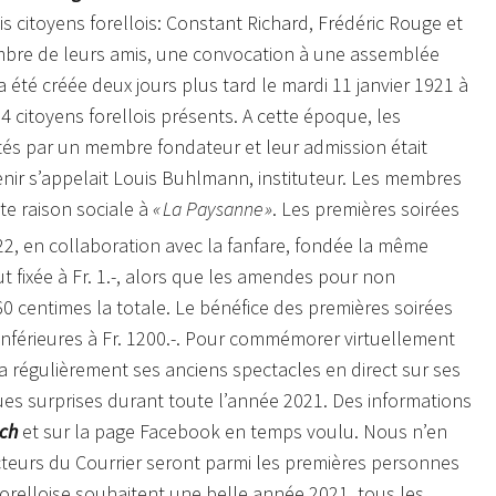
is citoyens forellois: Constant Richard, Frédéric Rouge et
mbre de leurs amis, une convocation à une assemblée
 été créée deux jours plus tard le mardi 11 janvier 1921 à
4 citoyens forellois présents. A cette époque, les
s par un membre fondateur et leur admission était
venir s’appelait Louis Buhlmann, instituteur. Les membres
tte raison sociale à
« La Paysanne »
. Les premières soirées
922, en collaboration avec la fanfare, fondée la même
t fixée à Fr. 1.-, alors que les amendes pour non
 60 centimes la totale. Le bénéfice des premières soirées
inférieures à Fr. 1200.-. Pour commémorer virtuellement
 régulièrement ses anciens spectacles en direct sur ses
s surprises durant toute l’année 2021. Des informations
ch
et sur la page Facebook en temps voulu. Nous n’en
lecteurs du Courrier seront parmi les premières personnes
forelloise souhaitent une belle année 2021 tous les