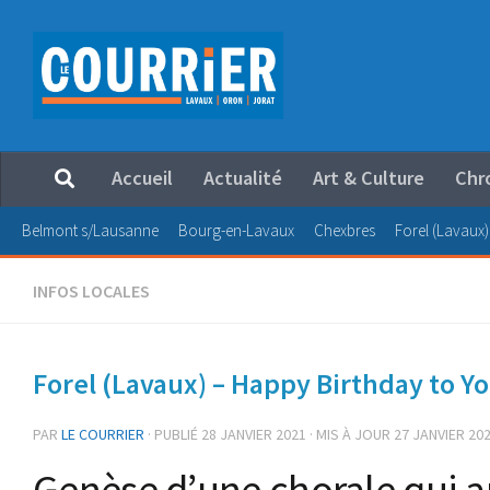
Au dessous du contenu
Accueil
Actualité
Art & Culture
Chr
Belmont s/Lausanne
Bourg-en-Lavaux
Chexbres
Forel (Lavaux)
INFOS LOCALES
Forel (Lavaux) – Happy Birthday to You
PAR
LE COURRIER
· PUBLIÉ
28 JANVIER 2021
· MIS À JOUR
27 JANVIER 20
Genèse d’une chorale qui a