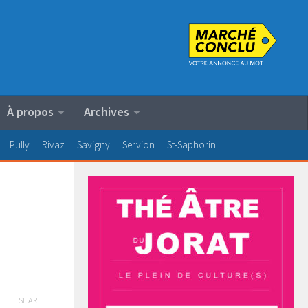
À propos
Archives
Pully
Rivaz
Savigny
Servion
St-Saphorin
SHARE