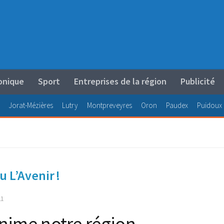
onique
Sport
Entreprises de la région
Publicité
Jorat-Mézières
Lutry
Montpreveyres
Oron
Paudex
Puidoux
 L’Avenir !
21
nime notre région