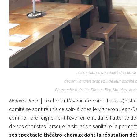
Les membres du comité du chœur 
devant l’ancien drapeau de leur société ch
De gauche à droite :
Etienne Roy, Mathieu Janin
Mathieu Janin
| Le chœur L’Avenir de Forel (Lavaux) est 
comité se sont réunis ce soir-là chez le vigneron Jean-D
commémorer dignement l’événement, dans l’attente de p
de ses choristes lorsque la situation sanitaire le permet
ses spectacle théâtro-choraux dont la réputation d