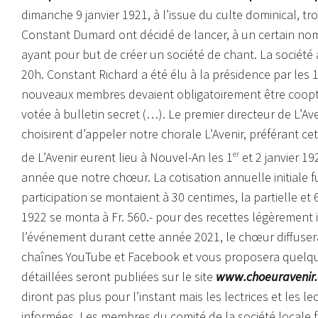
dimanche 9 janvier 1921, à l’issue du culte dominical, tro
Constant Dumard ont décidé de lancer, à un certain no
ayant pour but de créer un société de chant. La société a
20h. Constant Richard a été élu à la présidence par les 1
nouveaux membres devaient obligatoirement être coopté
votée à bulletin secret (…). Le premier directeur de L’A
choisirent d’appeler notre chorale L’Avenir, préférant ce
de L’Avenir eurent lieu à Nouvel-An les 1
er
et 2 janvier 1
année que notre chœur. La cotisation annuelle initiale fu
participation se montaient à 30 centimes, la partielle et
1922 se monta à Fr. 560.- pour des recettes légèrement 
l’événement durant cette année 2021, le chœur diffusera
chaînes YouTube et Facebook et vous proposera quelque
détaillées seront publiées sur le site
www.choeuravenir.
diront pas plus pour l’instant mais les lectrices et les 
informées. Les membres du comité de la société locale 