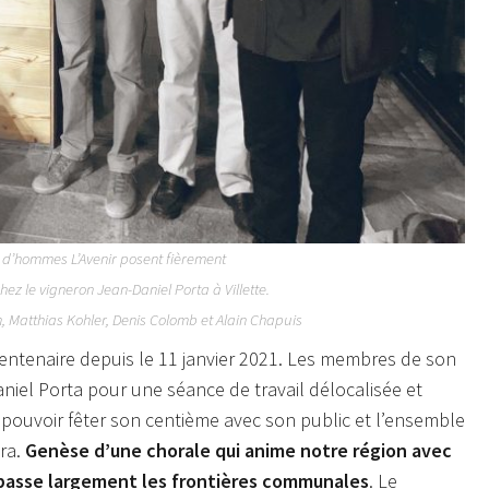
d’hommes L’Avenir posent fièrement
ez le vigneron Jean-Daniel Porta à Villette.
, Matthias Kohler, Denis Colomb et Alain Chapuis
centenaire depuis le 11 janvier 2021. Les membres de son
aniel Porta pour une séance de travail délocalisée et
ouvoir fêter son centième avec son public et l’ensemble
tra.
Genèse d’une chorale qui anime notre région avec
épasse largement les frontières communales
. Le