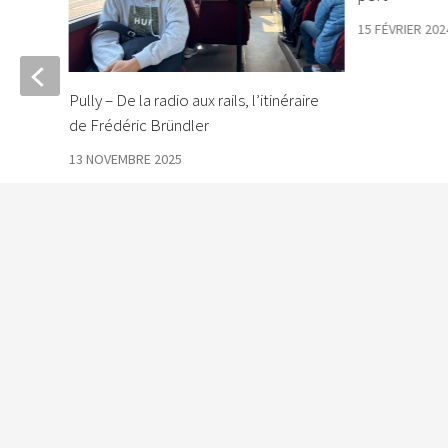
15 FÉVRIER 202
Pully – De la radio aux rails, l’itinéraire
 par
de Frédéric Bründler
13 NOVEMBRE 2025
Le Courrier © 2026. Tous droits réservés.
Fièrement propulsé par
- Conçu par
Allez sur Hueman Pro