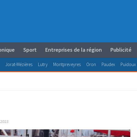
onique
Sport
Entreprises de la région
Publicité
Jorat-Mézières
Lutry
Montpreveyres
Oron
Paudex
Puidoux
2023