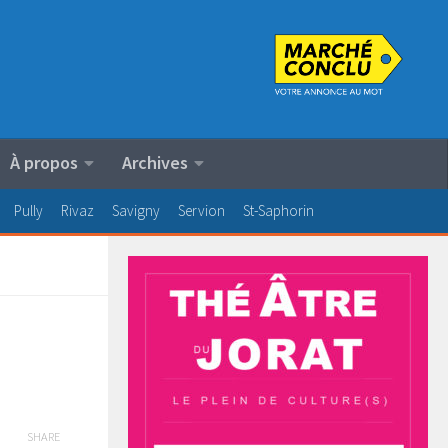
À propos
Archives
Pully
Rivaz
Savigny
Servion
St-Saphorin
SHARE