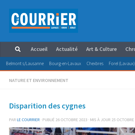
Au dessous du contenu
Accueil
Actualité
Art & Culture
Chr
Belmont s/Lausanne
Bourg-en-Lavaux
Chexbres
Forel (Lavaux)
NATURE ET ENVIRONNEMENT
Disparition des cygnes
PAR
LE COURRIER
· PUBLIÉ
26 OCTOBRE 2023
· MIS À JOUR
25 OCTOBRE 