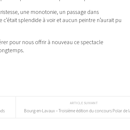
 tristesse, une monotonie, un passage dans
ce c’était splendide à voir et aucun peintre n’aurait pu
.
férer pour nous offrir à nouveau ce spectacle
longtemps.
ARTICLE SUIVANT
nds
Bourg-en-Lavaux – Troisième édition du concours Polar de l