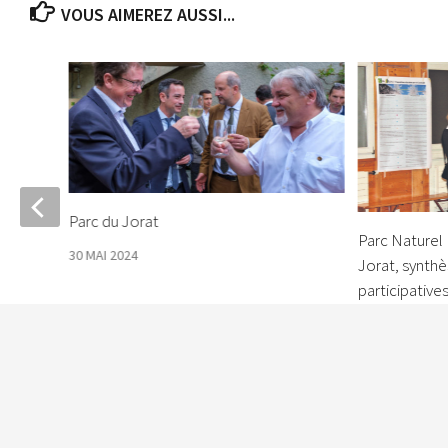
VOUS AIMEREZ AUSSI...
at
Parc du Jorat
Parc Naturel 
age
30 MAI 2024
Jorat, synth
participative
15 MARS 2018