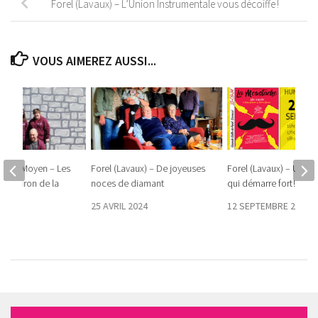
Forel (Lavaux) – L’Union Instrumentale vous décoiffe !
VOUS AIMEREZ AUSSI...
t-le-Moyen – Les
Forel (Lavaux) – De joyeuses
Forel (Lavaux) – Une s
s du giron de la
noces de diamant
qui démarre fort !
 2025
25 AVRIL 2024
12 SEPTEMBRE 2024