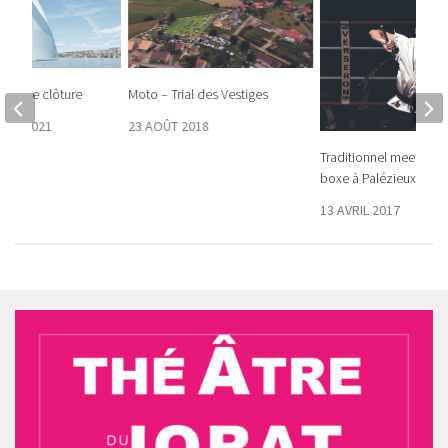
ates de clôture
Moto – Trial des Vestiges
BRE 2021
23 AOÛT 2018
Traditionnel meeting 
boxe à Palézieux
13 AVRIL 2017