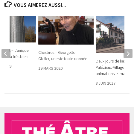
VOUS AIMEREZ AUSSI...
e-Jorat – L’unique
Chexbres – Georgette
orat va très bien
Gfeller, une vie toute donnée
Deux jours de liesse à
E 2019
Palézieux-Village avec
19 MARS 2020
animations et marché
8 JUIN 2017