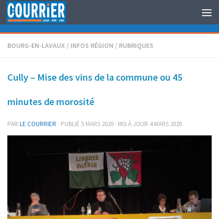
Au dessous du contenu
BOURG-EN-LAVAUX
/
INFOS RÉGION
/
RUBRIQUES
Cully – Mise des vins de la commune ou 45
minutes de morosité
PAR
LE COURRIER
· PUBLIÉ
5 MARS 2020
· MIS À JOUR
4 MARS 2020