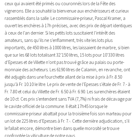
ceux qui avaient été primés ou couronnés lors de la Fête des
vignerons. Elle a souhaité la bienvenue aux enchérisseurs et curieux
rassemblés dans la salle. Le commissaire-priseur, Pascal Kramer, a
ouvert les enchères à 17h précises, avec des prix de départ identiques
à ceux de l’an dernier. Si les petits lots suscitaient l’intérêt des
amateurs, sans qu’ils ne s’enflamment, très vite les lots plus
importants, de 450 litres à 1000 litres, les laissaient de marbre, si bien
que sur les 68 lots totalisant 32’150 litres, 15 lots pour 10’330 litres
d’Epesses et de Villette n’ont pas trouvé grâce au palais ou porte-
monnaie des acheteurs. Les 6190 litres de Calamin, en revanche, ont
été adjugés dans une fourchette allant de la mise à prix à Fr. 8.50
jusqu’à Fr. 10.10 le litre. Le prix de vente de l’Epesses s’étale de Fr. 7.- à
Fr. 7.80 et celui du Villette de Fr. 6.50 à Fr. 6.90. Les surenchères étaient
de 10 ct. Ces prix s’entendent sans TVA (7,7%) ni frais de décavage par
le caviste officiel de la commune. Il était 17h45 lorsque le
commissaire-priseur abattait pour la troisième fois son marteau pour
un lot de 225 litres d’Epesses à Fr. 7.-. Cette dernière adjudication, s’il
le fallait encore, démontre bien dans quelle morosité se trouve
confrontée la viticulture de notre pays.