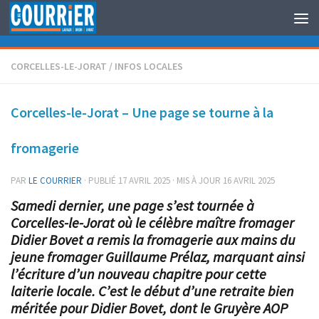
Au dessous du contenu
CORCELLES-LE-JORAT
/
INFOS LOCALES
Corcelles-le-Jorat – Une page se tourne à la
fromagerie
PAR
LE COURRIER
· PUBLIÉ
17 AVRIL 2025
· MIS À JOUR
16 AVRIL 2025
Samedi dernier, une page s’est tournée à
Corcelles-le-Jorat où le célèbre maître fromager
Didier Bovet a remis la fromagerie aux mains du
jeune fromager Guillaume Prélaz, marquant ainsi
l’écriture d’un nouveau chapitre pour cette
laiterie locale. C’est le début d’une retraite bien
méritée pour Didier Bovet, dont le Gruyère AOP